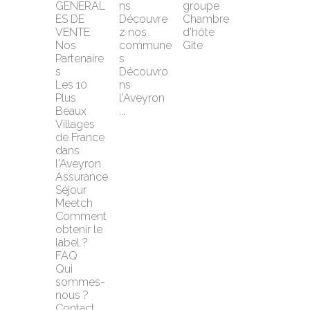
GÉNÉRAL
ns
groupe
ES DE 
Découvre
Chambre 
VENTE
z nos 
d'hôte
Nos 
commune
Gîte
Partenaire
s
s
Découvro
Les 10 
ns 
Plus 
l'Aveyron 
Beaux 
...
Villages 
de France 
dans 
l'Aveyron
Assurance 
Séjour 
Meetch
Comment 
obtenir le 
label ?
FAQ
Qui 
sommes-
nous ?
Contact 