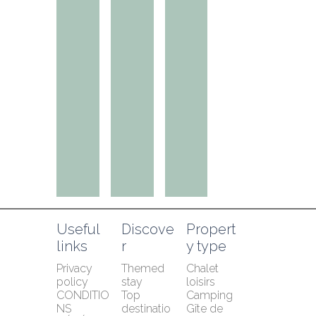
Useful 
Discove
Propert
links
r
y type
Privacy 
Themed 
Chalet 
policy
stay
loisirs
CONDITIO
Top 
Camping
NS 
destinatio
Gîte de 