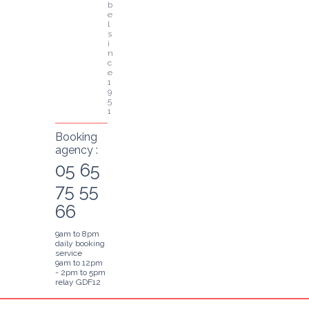
b
e
l 
s
i
n
c
e 
1
9
5
1
Booking
agency :
05 65
75 55
66
9am to 8pm
daily booking
service
9am to 12pm
- 2pm to 5pm
relay GDF12