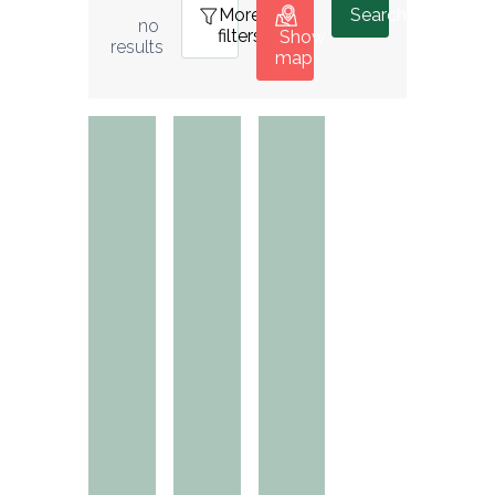
More
0
Search
no 
filters
Show
results
map