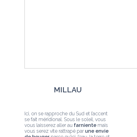
MILLAU 
Ici, on se rapproche du Sud et l’accent 
se fait méridional. Sous le soleil, vous 
vous laisserez aller au 
farniente 
mais 
vous serez vite rattrapé par 
une envie 
de bouger
 parce qu’ici, l’eau, la terre et 