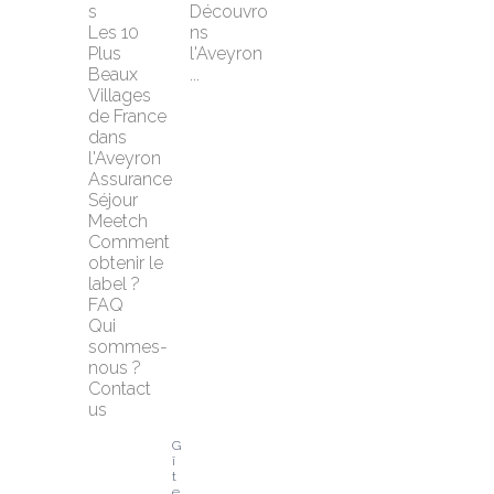
s
Découvro
Les 10 
ns 
Plus 
l'Aveyron 
Beaux 
...
Villages 
de France 
dans 
l'Aveyron
Assurance 
Séjour 
Meetch
Comment 
obtenir le 
label ?
FAQ
Qui 
sommes-
nous ?
Contact 
us
G
î
t
e