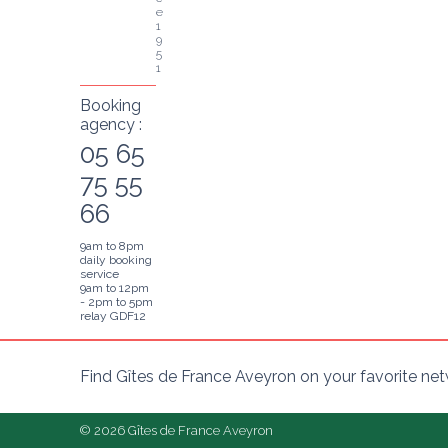
e 
1
9
5
1
Booking
agency :
05 65
75 55
66
9am to 8pm
daily booking
service
9am to 12pm
- 2pm to 5pm
relay GDF12
Find Gîtes de France Aveyron on your favorite ne
© 2026 Gîtes de France Aveyron