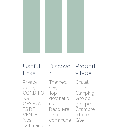
Useful 
Discove
Propert
links
r
y type
Privacy 
Themed 
Chalet 
policy
stay
loisirs
CONDITIO
Top 
Camping
NS 
destinatio
Gîte de 
GÉNÉRAL
ns
groupe
ES DE 
Découvre
Chambre 
VENTE
z nos 
d'hôte
Nos 
commune
Gîte
Partenaire
s