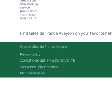
9am to 8pm
daily booking
service
9am to 12pm
- 2pm to 5pm
relay GDF12
Find Gîtes de France Aveyron on your favorite ne
© 2026 Gîtes de France Aveyron
Privacy policy
CONDITIONS GÉNÉRALES DE VENTE
Assurance Séjour Meetch
Mentions légales