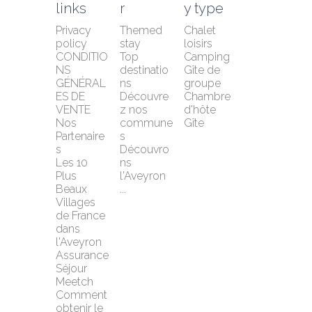
links
r
y type
Privacy 
Themed 
Chalet 
policy
stay
loisirs
CONDITIO
Top 
Camping
NS 
destinatio
Gîte de 
GÉNÉRAL
ns
groupe
ES DE 
Découvre
Chambre 
VENTE
z nos 
d'hôte
Nos 
commune
Gîte
Partenaire
s
s
Découvro
Les 10 
ns 
Plus 
l'Aveyron 
Beaux 
...
Villages 
de France 
dans 
l'Aveyron
Assurance 
Séjour 
Meetch
Comment 
obtenir le 