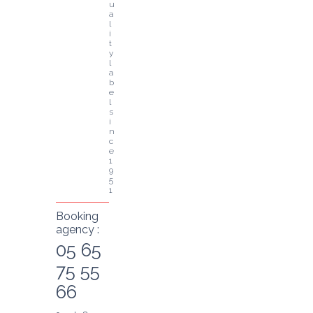
u
a
l
i
t
y 
l
a
b
e
l 
s
i
n
c
e 
1
9
5
1
Booking
agency :
05 65
75 55
66