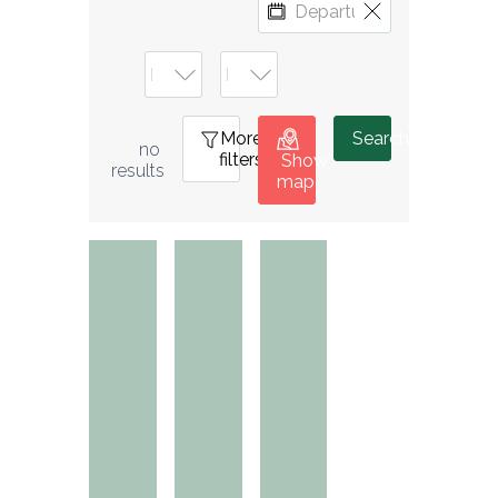
More
0
Search
no 
filters
Show
results
map