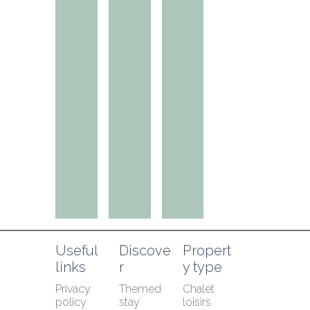
Useful 
Discove
Propert
links
r
y type
Privacy 
Themed 
Chalet 
policy
stay
loisirs