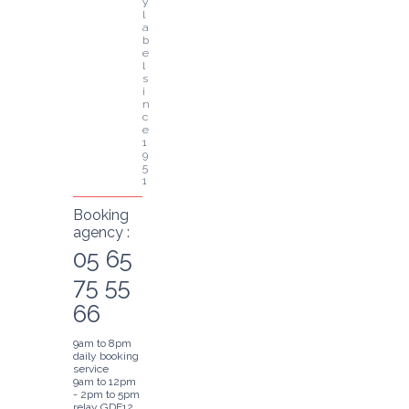
y 
l
a
b
e
l 
s
i
n
c
e 
1
9
5
1
Booking
agency :
05 65
75 55
66
9am to 8pm
daily booking
service
9am to 12pm
- 2pm to 5pm
relay GDF12