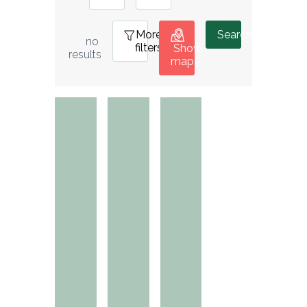
More
0
Search
no 
filters
Show
results
map