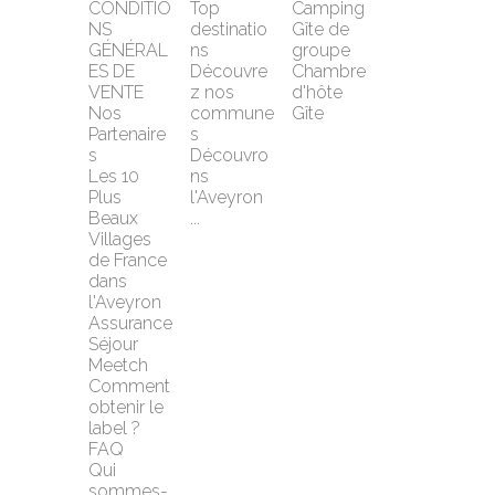
CONDITIO
Top 
Camping
NS 
destinatio
Gîte de 
GÉNÉRAL
ns
groupe
ES DE 
Découvre
Chambre 
VENTE
z nos 
d'hôte
Nos 
commune
Gîte
Partenaire
s
s
Découvro
Les 10 
ns 
Plus 
l'Aveyron 
Beaux 
...
Villages 
de France 
dans 
l'Aveyron
Assurance 
Séjour 
Meetch
Comment 
obtenir le 
label ?
FAQ
Qui 
sommes-