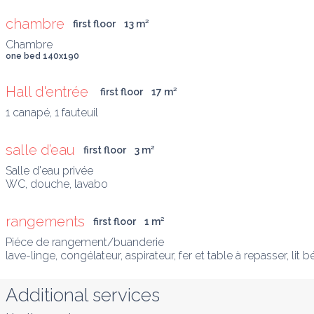
chambre
first floor
13
 m
²
one bed 140x190
Hall d'entrée 
first floor
17
 m
²
1 canapé, 1 fauteuil
salle d’eau
first floor
3
 m
²
Salle d'eau privée

WC, douche, lavabo
rangements
first floor
1
 m
²
Piéce de rangement/buanderie

lave-linge, congélateur, aspirateur, fer et table à repasser, li
Additional services