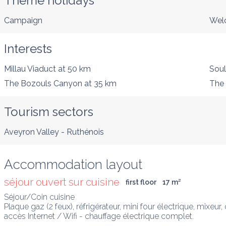
Theme holidays
Campaign
Welc
Interests
Millau Viaduct
at 50 km
Sou
The Bozouls Canyon
at 35 km
The 
Tourism sectors
Aveyron Valley - Ruthénois
Accommodation layout
séjour ouvert sur cuisine
first floor
17
 m
²
Séjour/Coin cuisine

Plaque gaz (2 feux), réfrigérateur, mini four électrique, mixeur,
accès Internet / Wifi - chauffage électrique complet.