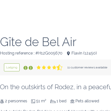
Gîte de Bel Air
Hosting reference : #H12G005670
Flavin
(
12450
)
Lodging
11 customer reviews available
On the outskirts of Rodez, in a peaceful
2 personnes
51 m²
1 bed
Pets allowed