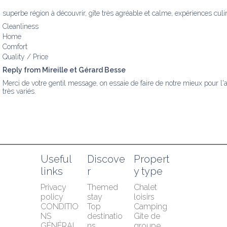
superbe région à découvrir, gîte très agréable et calme, expériences culina
Cleanliness
Home
Comfort
Quality / Price
Reply from Mireille et Gérard Besse
Merci de votre gentil message, on essaie de faire de notre mieux pour l'
très variés.
Useful 
Discove
Propert
links
r
y type
Privacy 
Themed 
Chalet 
policy
stay
loisirs
CONDITIO
Top 
Camping
NS 
destinatio
Gîte de 
GÉNÉRAL
ns
groupe