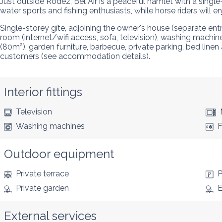
Just outside Rodez, Bel Air is a peaceful hamlet with a single
water sports and fishing enthusiasts, while horse riders will 
Single-storey gîte, adjoining the owner's house (separate ent
room (internet/wifi access, sofa, television), washing machine
(80m²), garden furniture, barbecue, private parking, bed line
customers (see accommodation details).
Interior fittings
Television
Washing machines
F
Outdoor equipment
Private terrace
P
Private garden
E
External services