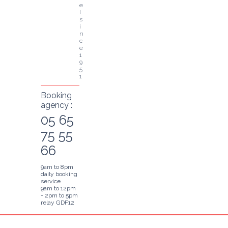
e
l 
s
i
n
c
e 
1
9
5
1
Booking
agency :
05 65
75 55
66
9am to 8pm
daily booking
service
9am to 12pm
- 2pm to 5pm
relay GDF12