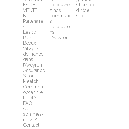
ES DE 
Découvre
Chambre 
VENTE
z nos 
d'hôte
Nos 
commune
Gîte
Partenaire
s
s
Découvro
Les 10 
ns 
Plus 
l'Aveyron 
Beaux 
...
Villages 
de France 
dans 
l'Aveyron
Assurance 
Séjour 
Meetch
Comment 
obtenir le 
label ?
FAQ
Qui 
sommes-
nous ?
Contact 