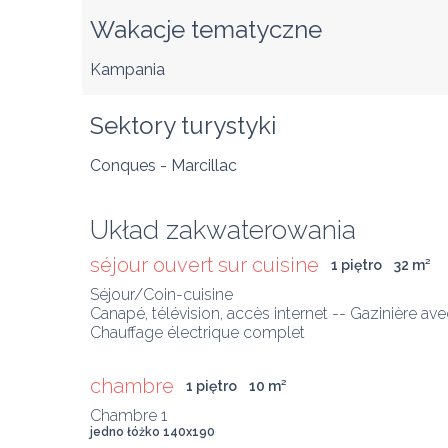
Wakacje tematyczne
Kampania
Sektory turystyki
Conques - Marcillac
Układ zakwaterowania
séjour ouvert sur cuisine
1 piętro
32
 m
²
Séjour/Coin-cuisine

Canapé, télévision, accès internet -- Gazinière avec 
Chauffage électrique complet
chambre
1 piętro
10
 m
²
jedno łóżko 140x190