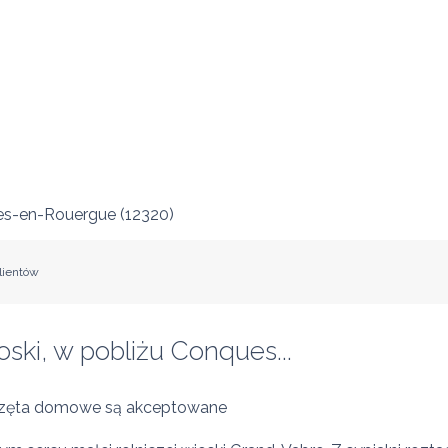
s-en-Rouergue
(
12320
)
lientów
ski, w pobliżu Conques...
zęta domowe są akceptowane