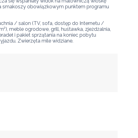
acza się wspaniały widok na malowniczą wioskę 
t. Dla smakoszy obowiązkowym punktem programu 
uchnia / salon (TV, sofa, dostęp do Internetu / 
²), meble ogrodowe, grill, huśtawka, zjeżdżalnia, 
radeł i pakiet sprzątania na koniec pobytu 
yjazdu. Zwierzęta mile widziane.