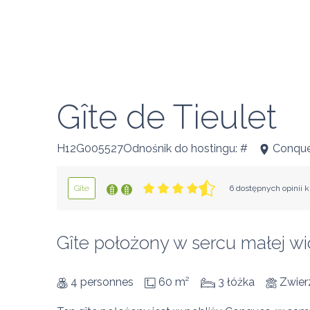
Gîte de Tieulet
H12G005527Odnośnik do hostingu: #
Conque
Gîte
6 dostępnych opinii k
Gîte położony w sercu małej wio
4 personnes
60 m²
3 łóżka
Zwier