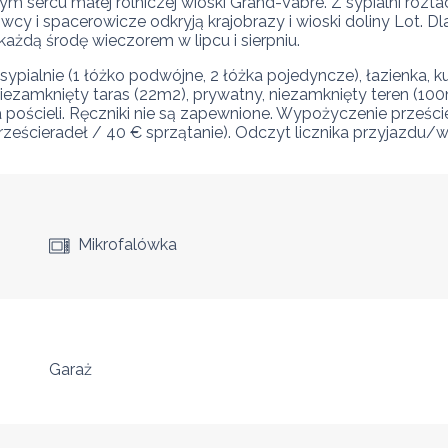
m sercu małej rolniczej wioski Grand-Vabre. Z sypialni rozt
wcy i spacerowicze odkryją krajobrazy i wioski doliny Lo
każdą środę wieczorem w lipcu i sierpniu.
 sypialnie (1 łóżko podwójne, 2 łóżka pojedyncze), łazienka, k
iezamknięty taras (22m2), prywatny, niezamknięty teren (100m
 pościeli. Ręczniki nie są zapewnione. Wypożyczenie przeście
rześcieradeł / 40 € sprzątanie). Odczyt licznika przyjazdu/w
Mikrofalówka
Garaż