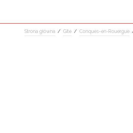
Strona główna
/
Gîte
/
Conques-en-Rouergue