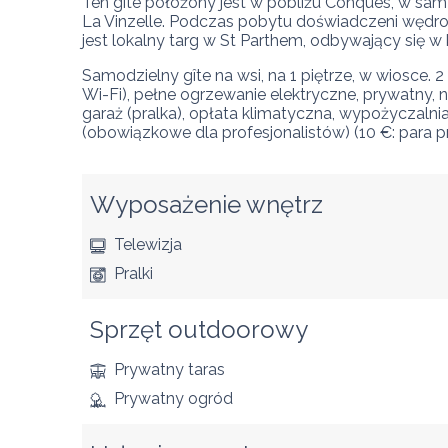
Ten gîte położony jest w pobliżu Conques, w samy
La Vinzelle. Podczas pobytu doświadczeni wędro
jest lokalny targ w St Parthem, odbywający się w 
Samodzielny gîte na wsi, na 1 piętrze, w wiosce. 2
Wi-Fi), pełne ogrzewanie elektryczne, prywatny, n
garaż (pralka), opłata klimatyczna, wypożyczalnia
(obowiązkowe dla profesjonalistów) (10 €: para p
Wyposażenie wnętrz
Telewizja
Pralki
Sprzęt outdoorowy
Prywatny taras
Prywatny ogród