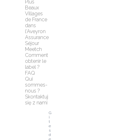
Plus 
Beaux 
Villages 
de France 
dans 
l'Aveyron
Assurance 
Séjour 
Meetch
Comment 
obtenir le 
label ?
FAQ
Qui 
sommes-
nous ?
Skontaktuj 
się z nami
G
î
t
e
s 
d
e 