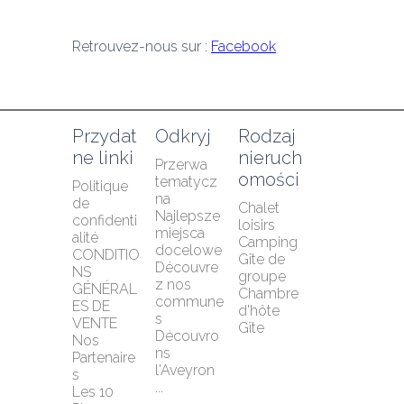
Retrouvez-nous sur : 
Facebook
Przydat
Odkryj
Rodzaj 
ne linki
nieruch
Przerwa 
omości
tematycz
Politique 
na
de 
Chalet 
Najlepsze 
confidenti
loisirs
miejsca 
alité
Camping
docelowe
CONDITIO
Gîte de 
Découvre
NS 
groupe
z nos 
GÉNÉRAL
Chambre 
commune
ES DE 
d'hôte
s
VENTE
Gîte
Découvro
Nos 
ns 
Partenaire
l'Aveyron 
s
...
Les 10 