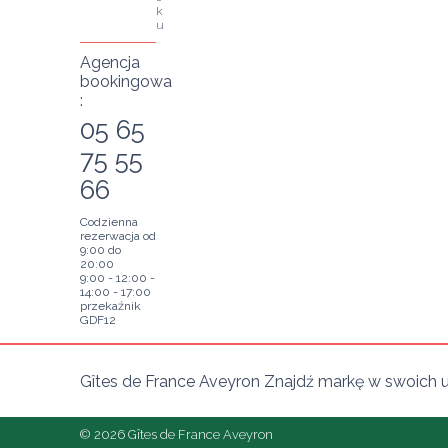
k
u
Agencja
bookingowa
:
05 65
75 55
66
Codzienna
rezerwacja od
9:00 do
20:00
9:00 - 12:00 -
14:00 - 17:00
przekaźnik
GDF12
Gîtes de France Aveyron Znajdź markę w swoich u
© 2026 Gîtes de France Aveyron