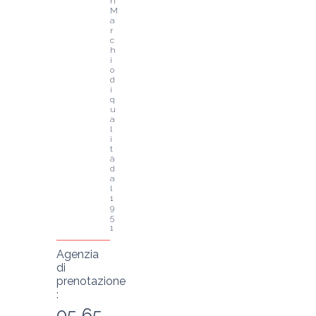
n
M
a
r
c
h
i
o 
d
i 
q
u
a
l
i
t
à 
d
a
l 
1
9
5
1
Agenzia
di
prenotazione
:
05 65