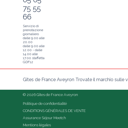
75 55
66
Servizio di
prenotazione
giornaliero
dalle 9.00 alle
20.00
dalle 9.00 alle
12.00 - dalle
14.00 alle
17.00 staffetta
GDF12
Gîtes de France Aveyron Trovate il marchio sulle vo
© 2026 Gîtes de France Aveyron
Politique de confidentialité
CONDITIONS GÉNÉRALES DE VENTE
Assurance Séjour Meetch
Mentions légales