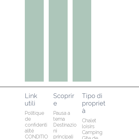
Link 
Scoprir
Tipo di 
utili
e
propriet
à
Politique 
Pausa a 
de 
tema
Chalet 
confidenti
Destinazio
loisirs
alité
ni 
Camping
CONDITIO
principali
Gîte de 