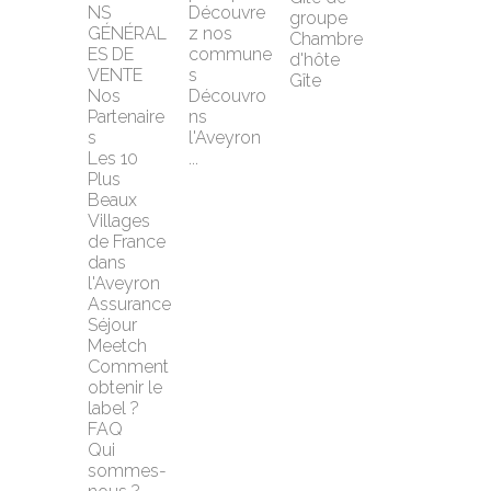
NS 
Découvre
groupe
GÉNÉRAL
z nos 
Chambre 
ES DE 
commune
d'hôte
VENTE
s
Gîte
Nos 
Découvro
Partenaire
ns 
s
l'Aveyron 
Les 10 
...
Plus 
Beaux 
Villages 
de France 
dans 
l'Aveyron
Assurance 
Séjour 
Meetch
Comment 
obtenir le 
label ?
FAQ
Qui 
sommes-