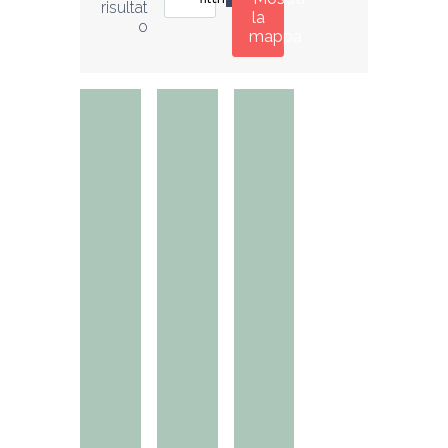
risultat
la
o
mappa