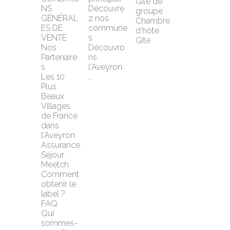
Gîte de 
NS 
Découvre
groupe
GÉNÉRAL
z nos 
Chambre 
ES DE 
commune
d'hôte
VENTE
s
Gîte
Nos 
Découvro
Partenaire
ns 
s
l'Aveyron 
Les 10 
...
Plus 
Beaux 
Villages 
de France 
dans 
l'Aveyron
Assurance 
Séjour 
Meetch
Comment 
obtenir le 
label ?
FAQ
Qui 
sommes-