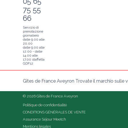
05 65
75 55
66
Servizio di
prenotazione
giornaliero
dalle 9.00 alle
20.00
dalle 9.00 alle
12.00 - dalle
14.00 alle
17.00 staffetta
GDF12
Gîtes de France Aveyron Trovate il marchio sulle vo
© 2026 Gîtes de France Aveyron
Politique de confidentialité
CONDITIONS GÉNÉRALES DE VENTE
Assurance Séjour Meetch
Mentions légales