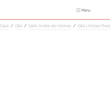
Menu
Casa
/
Gîte
/
Saint-André-de-Vézines
/
Gîte L'Ancien Pres