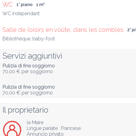
WC
1° piano
1
 m
²
Salle de loisirs en voûte, dans les combles
2° p
Bibliothèque, baby-foot
Servizi aggiuntivi
Pulizia di fine soggiorno
70,00 €
per soggiorno
Pulizia di fine soggiorno
70,00 €
per soggiorno
Il proprietario
le Maire
Lingue parlate :
Francese
Annuncio privato