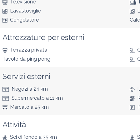
Televisione
Lavastoviglie
L
Congelatore
Calci
Attrezzature per esterni
Terrazza privata
G
Tavolo da ping pong
G
Servizi esterni
Negozi
a 24 km
I
Supermercato
a 11 km
R
Mercato
a 25 km
P
Attività
Sci di fondo
a 35 km
S