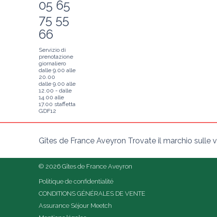
05 65
75 55
66
Servizio di
prenotazione
giornaliero
dalle 9.00 alle
20.00
dalle 9.00 alle
12.00 - dalle
14.00 alle
17.00 staffetta
GDF12
Gîtes de France Aveyron Trovate il marchio sulle vo
© 2026 Gîtes de France Aveyron
Politique de confidentialité
CONDITIONS GÉNÉRALES DE VENTE
Assurance Séjour Meetch