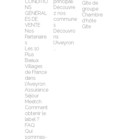
CONDITIO
principali
Gîte de 
NS 
Découvre
groupe
GÉNÉRAL
z nos 
Chambre 
ES DE 
commune
d'hôte
VENTE
s
Gîte
Nos 
Découvro
Partenaire
ns 
s
l'Aveyron 
Les 10 
...
Plus 
Beaux 
Villages 
de France 
dans 
l'Aveyron
Assurance 
Séjour 
Meetch
Comment 
obtenir le 
label ?
FAQ
Qui 
sommes-