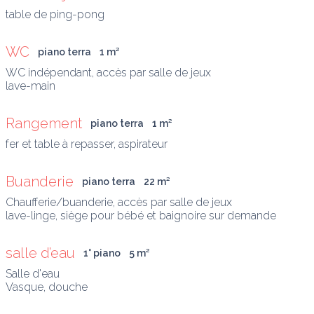
table de ping-pong
WC
piano terra
1
 m
²
WC indépendant, accès par salle de jeux

lave-main
Rangement
piano terra
1
 m
²
fer et table à repasser, aspirateur
Buanderie
piano terra
22
 m
²
Chaufferie/buanderie, accès par salle de jeux

lave-linge, siège pour bébé et baignoire sur demande
salle d’eau
1° piano
5
 m
²
Salle d'eau 

Vasque, douche