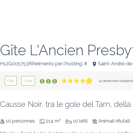
Gîte L'Ancien Presby
H12G005753Riferimento per l'hosting: #
Saint-André-de
Gîte
Casa
14 recensioni disponib
Causse Noir, tra le gole del Tarn, dell
10 personnes
214 m²
10 letti
Animali rifiutati