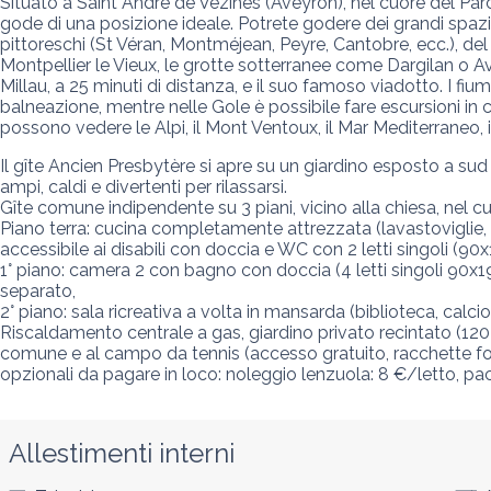
Situato a Saint André de Vézines (Aveyron), nel cuore del Parc
gode di una posizione ideale. Potrete godere dei grandi spazi a
pittoreschi (St Véran, Montméjean, Peyre, Cantobre, ecc.), de
Montpellier le Vieux, le grotte sotterranee come Dargilan o Ave
Millau, a 25 minuti di distanza, e il suo famoso viadotto. I fium
balneazione, mentre nelle Gole è possibile fare escursioni in ca
possono vedere le Alpi, il Mont Ventoux, il Mar Mediterraneo, i 
Il gîte Ancien Presbytère si apre su un giardino esposto a sud e
ampi, caldi e divertenti per rilassarsi.

Gîte comune indipendente su 3 piani, vicino alla chiesa, nel cuo
Piano terra: cucina completamente attrezzata (lavastoviglie, ma
accessibile ai disabili con doccia e WC con 2 letti singoli (90
1° piano: camera 2 con bagno con doccia (4 letti singoli 90x19
separato,

2° piano: sala ricreativa a volta in mansarda (biblioteca, calcio b
Riscaldamento centrale a gas, giardino privato recintato (120 
comune e al campo da tennis (accesso gratuito, racchette for
opzionali da pagare in loco: noleggio lenzuola: 8 €/letto, pa
Allestimenti interni