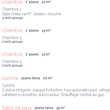
chambre
1° piano
22
 m
²
Chambre 2

Salle d'eau (4m²) : lavabo, douche
4 letti 90x190
chambre
1° piano
19
 m
²
2 letti 90x190
chambre
1° piano
13
 m
²
2 letti 90x190
cuisine
piano terra
20
 m
²
Cuisine

Cuisine intégrée : plaque induction, four autonettoyant, réfrigér
cafetière à dosettes, autocuiseur. Chauffage central au gaz.
Salle de jeux
piano terra
35
 m
²