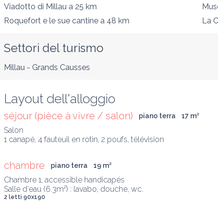
Viadotto di Millau
a 25 km
Muse
Roquefort e le sue cantine
a 48 km
La C
Settori del turismo
Millau - Grands Causses
Layout dell'alloggio
séjour (pièce à vivre / salon)
piano terra
17
 m
²
Salon

1 canapé, 4 fauteuil en rotin, 2 poufs, télévision
chambre
piano terra
19
 m
²
Chambre 1, accessible handicapés

Salle d'eau (6.3m²) : lavabo, douche, wc.
2 letti 90x190