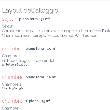
Layout dell'alloggio
séjour
piano terra
37
 m
²
Séjour

Comprend une partie salon avec canapé et cheminée et l'autre 
Cheminée insert, Canapé, Accès Internet, Wifi, Fauteuil
chambre
piano terra
15
 m
²
Chambre 1

Lit bébé (Siège sur demande)
un letto 160x200
chambre
piano terra
16
 m
²
2 letti 90x190
chambre
1° piano
15
 m
²