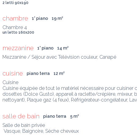
2 letti 90x190
chambre
1° piano
19
 m
²
un letto 160x200
mezzanine
1° piano
14
 m
²
Mezzanine / Séjour avec Télévision couleur, Canapé
cuisine
piano terra
12
 m
²
Cuisine

Cuisine équipée de tout le matériel nécessaire pour cuisiner com
dosettes (Dolce Gusto), appareil à raclette/crépière, mixeur, ba
nettoyant), Plaque gaz (4 feux), Réfrigérateur-congélateur, Lav
salle de bain
piano terra
5
 m
²
Salle de bain privée

 Vasque, Baignoire, Sèche cheveux