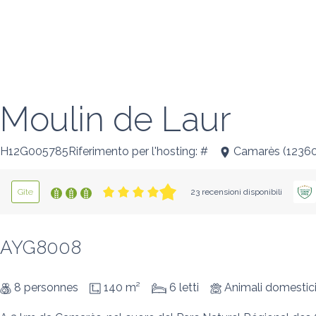
Moulin de Laur
H12G005785Riferimento per l'hosting: #
Camarès
(
1236
Gîte
23 recensioni disponibili
AYG8008
8 personnes
140 m²
6 letti
Animali domestic