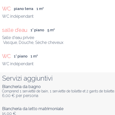
WC
piano terra
1
 m
²
salle d’eau
1° piano
5
 m
²
Salle d'eau privée

 Vasque, Douche, Sèche cheveux
WC
1° piano
1
 m
²
Servizi aggiuntivi
Biancheria da bagno
Comprend 1 serviette de bain, 1 serviette de toilette et 2 gants de toilette.
6,00 €
per persona
Biancheria da letto matrimoniale
15,00 €