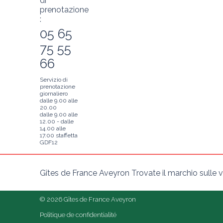
di
prenotazione
:
05 65
75 55
66
Servizio di
prenotazione
giornaliero
dalle 9.00 alle
20.00
dalle 9.00 alle
12.00 - dalle
14.00 alle
17.00 staffetta
GDF12
Gîtes de France Aveyron Trovate il marchio sulle vo
© 2026 Gîtes de France Aveyron
Politique de confidentialité