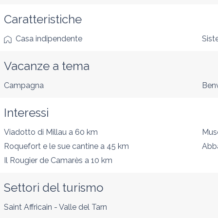
Caratteristiche
Casa indipendente
Sist
Vacanze a tema
Campagna
Benv
Interessi
Viadotto di Millau
a 60 km
Muse
Roquefort e le sue cantine
a 45 km
Abba
Il Rougier de Camarès
a 10 km
Settori del turismo
Saint Affricain - Valle del Tarn