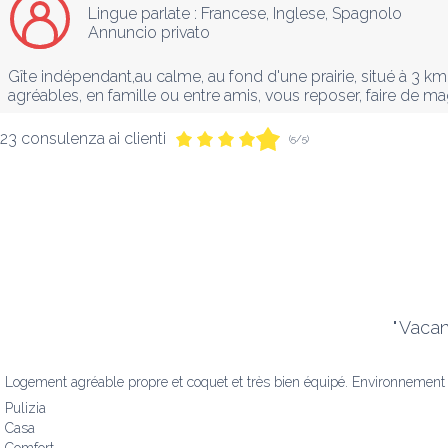
Lingue parlate :
Francese
, 
Inglese
, 
Spagnolo
Annuncio privato
Gîte indépendant,au calme, au fond d'une prairie, situé à 3 
agréables, en famille ou entre amis, vous reposer, faire de ma
23 consulenza ai clienti
(5/5)
"
Vacan
Logement agréable propre et coquet et très bien équipé. Environnement
Pulizia
Casa