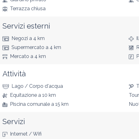
Terrazza chiusa
Servizi esterni
Negozi
a 4 km
I
Supermercato
a 4 km
R
Mercato
a 4 km
P
Attività
Lago / Corpo d'acqua
T
Equitazione
a 10 km
Tour
Piscina comunale
a 15 km
Nuo
Servizi
Internet / Wifi