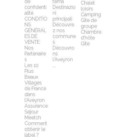
de 
tema
Chalet 
confidenti
Destinazio
loisirs
alité
ni 
Camping
CONDITIO
principali
Gîte de 
NS 
Découvre
groupe
GÉNÉRAL
z nos 
Chambre 
ES DE 
commune
d'hôte
VENTE
s
Gîte
Nos 
Découvro
Partenaire
ns 
s
l'Aveyron 
Les 10 
...
Plus 
Beaux 
Villages 
de France 
dans 
l'Aveyron
Assurance 
Séjour 
Meetch
Comment 
obtenir le 
label ?