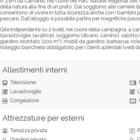
A 3 km da Camarès, nel cuore del Parc Naturel Régional des Gr
della natura alla fine di un prato. Dal soggiorno alle camere d
consentono di vivere in tutta sicurezza anche con i bambini p
pescare. Dall'alloggio è possibile partire per magnifiche passe
Gîte indipendente su 2 livelli, nel cuore della campagna. 4 ca
(lavastoviglie, lavatrice), soggiorno (divano, camino), salott
giardino recintato (200 m²), mobili da giardino, barbecue, nol
noleggio biancheria obbligatorio per i clienti aziendali (vedi 
Allestimenti interni
Televisione
Lavastoviglie
L
Congelatore
Attrezzature per esterni
Terrazza privata
P
Giardino privato
G