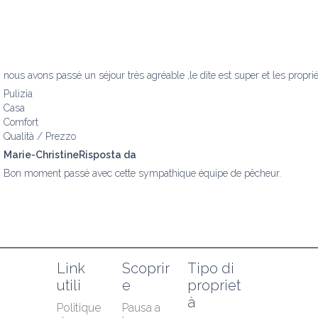
nous avons passé un séjour très agréable ,le dite est super et les proprié
Pulizia
Casa
Comfort
Qualità / Prezzo
Marie-ChristineRisposta da
Bon moment passé avec cette sympathique équipe de pêcheur.
Link 
Scoprir
Tipo di 
utili
e
propriet
à
Politique 
Pausa a 