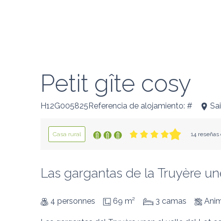
Petit gîte cosy
H12G005825Referencia de alojamiento: #
Sa
Casa rural
14 reseñas 
Las gargantas de la Truyère une
4 personnes
69 m²
3 camas
Anim