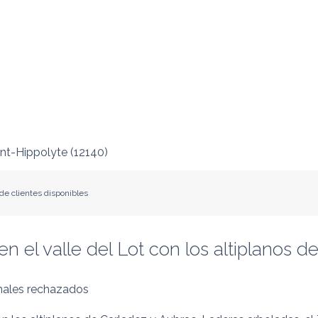
int-Hippolyte
(
12140
)
de clientes disponibles
n el valle del Lot con los altiplanos d
ales rechazados