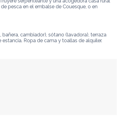
l Truyère serpenteante y una acogedora casa rural 
n de pesca en el embalse de Couesque, o en 
 bañera, cambiador), sótano (lavadora), terraza 
 estancia. Ropa de cama y toallas de alquiler. 