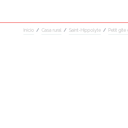
Inicio
/
Casa rural
/
Saint-Hippolyte
/
Petit gîte