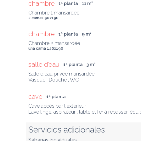
chambre
1ª planta
11
 m
²
2 camas 90x190
chambre
1ª planta
9
 m
²
una cama 140x190
salle d’eau
1ª planta
3
 m
²
Salle d'eau privée mansardée

Vasque , Douche , WC
cave
1ª planta
Cave accès par l'extérieur

Lave linge, aspirateur , table et fer à repasser, éq
Servicios adicionales
Sábanas individuales