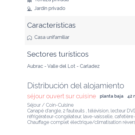
Jardín privado
Características
Casa unifamiliar
Sectores turísticos
Aubrac - Valle del Lot - Carladez
Distribución del alojamiento
séjour ouvert sur cuisine
planta baja
42
 
Séjour / Coin-Cuisine

Canapé d'angle, 2 fauteuils , télévision, lecteur DV
réfrigérateur-congélateur, lave-vaisselle, cafetière 
Chauffage complet électrique/climatisation révers