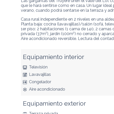
Las gargantas del Truyère unen el valle del Lot c
que le hará sentirse como en casa. Un lugar idea
verano, cuando podrá sentarse en la terraza y admi
Casa rural independiente en 2 niveles en una aldea.
Planta baja: cocina (lavavajillas)/salón (sofá, tel
1er piso: 2 habitaciones (1 cama de 140, 2 camas 
privada (37m²), jardín (100m²) no cerrado y aparca
Aire acondicionado reversible. Lectura del contado
Equipamiento interior
Televisión
Lavavajillas
Congelador
Aire acondicionado
Equipamiento exterior
Terraza privada