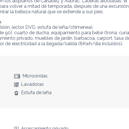
on los altiplanos de Carladez y Aubrac. Laderas arboladas, e
l para volver a mitad de temporada, después de una excursió
rar la belleza natural que se extiende a sus pies.


evisión, lector DVD, estufa de leña/chimenea),

de 90), cuarto de ducha, equipamiento para bebé (trona, cuna,
miento privado, muebles de jardín, barbacoa, carport, tasa de
r de electricidad a la llegada/salida (8Kwh/día incluidos).
Microondas
Lavadoras
Estufa de leña
Aparcamiento privado