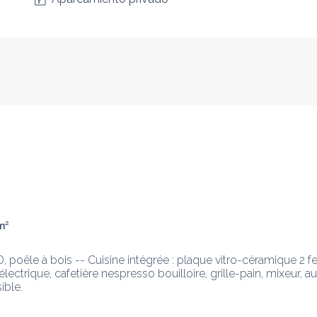
m
²
D, poêle à bois -- Cuisine intégrée : plaque vitro-céramique 2 feu
électrique, cafetière nespresso bouilloire, grille-pain, mixeur, a
ible.