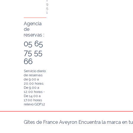
9
5
1
Agencia
de
reservas :
05 65
75 55
66
Servicio diario
de reservas
de 9.00 a
20.00 horas
De 9.00 a
12.00 horas -
De 14.00 a
17.00 horas
relevo GDF12
Gîtes de France Aveyron Encuentra la marca en tu