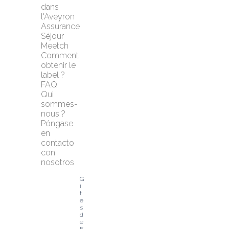
dans 
l'Aveyron
Assurance 
Séjour 
Meetch
Comment 
obtenir le 
label ?
FAQ
Qui 
sommes-
nous ?
Póngase 
en 
contacto 
con 
nosotros
G
î
t
e
s 
d
e 
F