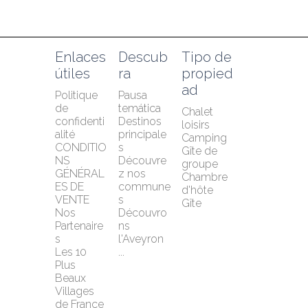
Enlaces 
Descub
Tipo de 
útiles
ra
propied
ad
Politique 
Pausa 
de 
temática
Chalet 
confidenti
Destinos 
loisirs
alité
principale
Camping
CONDITIO
s
Gîte de 
NS 
Découvre
groupe
GÉNÉRAL
z nos 
Chambre 
ES DE 
commune
d'hôte
VENTE
s
Gîte
Nos 
Découvro
Partenaire
ns 
s
l'Aveyron 
Les 10 
...
Plus 
Beaux 
Villages 
de France 