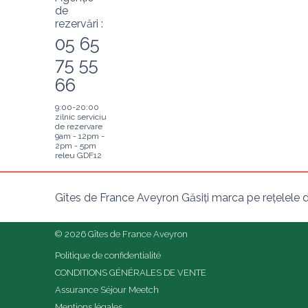
de
rezervări :
05 65
75 55
66
9:00-20:00
zilnic serviciu
de rezervare
9am - 12pm -
2pm - 5pm
releu GDF12
Gîtes de France Aveyron Găsiți marca pe rețelele d
© 2026 Gîtes de France Aveyron
Politique de confidentialité
CONDITIONS GÉNÉRALES DE VENTE
Assurance Séjour Meetch
Mentions légales