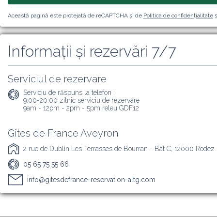
Această pagină este protejată de reCAPTCHA și de
Politica de confidențialitate
ș
Informații și rezervări 7/7
Serviciul de rezervare
Serviciu de răspuns la telefon :
9:00-20:00 zilnic serviciu de rezervare

9am - 12pm - 2pm - 5pm releu GDF12
Gîtes de France Aveyron
2 rue de Dublin Les Terrasses de Bourran - Bât C, 12000 Rodez
05 65 75 55 66
info@gitesdefrance-reservation-altg.com