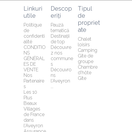
Linkuri 
Descop
Tipul 
utile
eriți
de 
propriet
Politique 
Pauză 
ate
de 
tematică
confidenti
Destinații 
Chalet 
alité
de top
loisirs
CONDITIO
Découvre
Camping
NS 
z nos 
Gîte de 
GÉNÉRAL
commune
groupe
ES DE 
s
Chambre 
VENTE
Découvro
d'hôte
Nos 
ns 
Gîte
Partenaire
l'Aveyron 
s
...
Les 10 
Plus 
Beaux 
Villages 
de France 
dans 
l'Aveyron
Assurance 