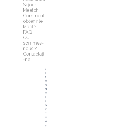
Séjour 
Meetch
Comment 
obtenir le 
label ?
FAQ
Qui 
sommes-
nous ?
Contactați
-ne
G
î
t
e
s 
d
e 
F
r
a
n
c
e 
A
v