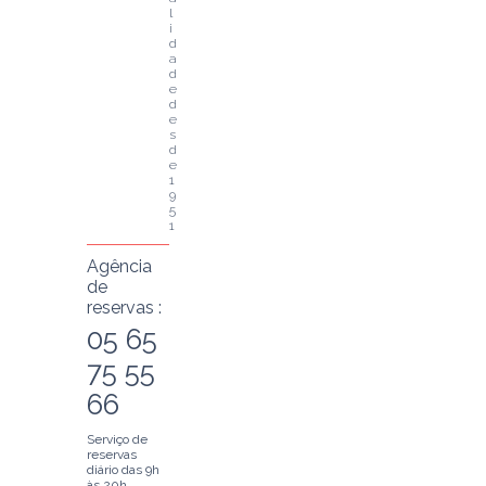
l
i
d
a
d
e 
d
e
s
d
e 
1
9
5
1
Agência
de
reservas :
05 65
75 55
66
Serviço de
reservas
diário das 9h
às 20h