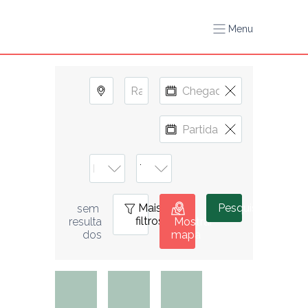
Menu
Mais
0
Pesquisar
sem 
filtros
resulta
Mostrar
dos
mapa