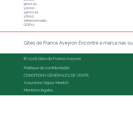
9h00 às
12h00 -
14h00 às
17h00
retransmissão
GDF12
Gîtes de France Aveyron Encontre a marca nas sua
© 2026 Gîtes de France Aveyron
Politique de confidentialité
CONDITIONS GÉNÉRALES DE VENTE
Assurance Séjour Meetch
Mentions légales