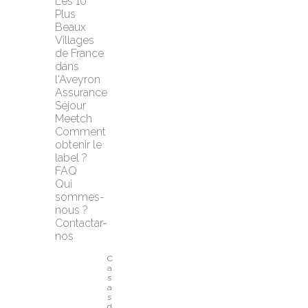
Les 10 
Plus 
Beaux 
Villages 
de France 
dans 
l'Aveyron
Assurance 
Séjour 
Meetch
Comment 
obtenir le 
label ?
FAQ
Qui 
sommes-
nous ?
Contactar-
nos
C
a
s
a
s 
d