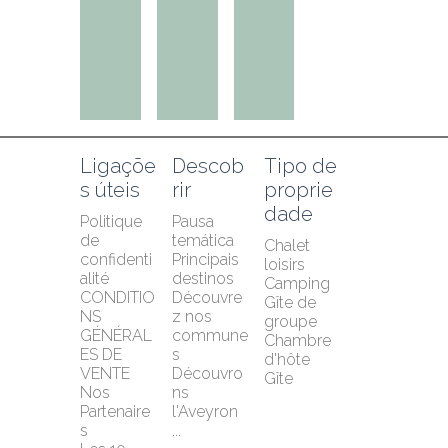
Ligaçõe
Descob
Tipo de 
s úteis
rir
proprie
dade
Politique 
Pausa 
de 
temática
Chalet 
confidenti
Principais 
loisirs
alité
destinos
Camping
CONDITIO
Découvre
Gîte de 
NS 
z nos 
groupe
GÉNÉRAL
commune
Chambre 
ES DE 
s
d'hôte
VENTE
Découvro
Gîte
Nos 
ns 
Partenaire
l'Aveyron 
s
...