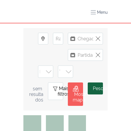
Menu
Mais
0
Pesquisar
sem 
filtros
resulta
Mostrar
dos
mapa