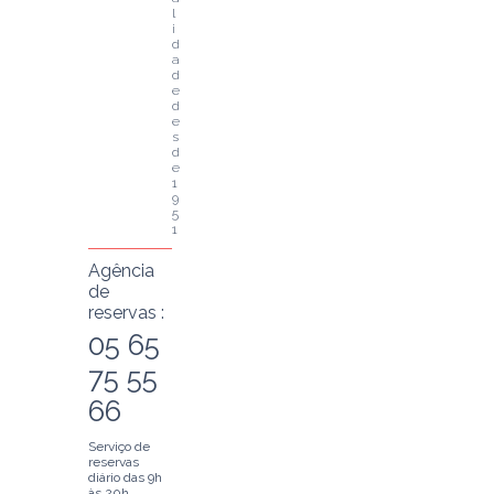
l
i
d
a
d
e 
d
e
s
d
e 
1
9
5
1
Agência
de
reservas :
05 65
75 55
66
Serviço de
reservas
diário das 9h
às 20h