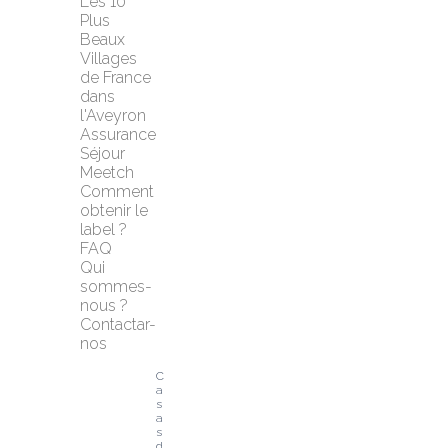
Les 10 
Plus 
Beaux 
Villages 
de France 
dans 
l'Aveyron
Assurance 
Séjour 
Meetch
Comment 
obtenir le 
label ?
FAQ
Qui 
sommes-
nous ?
Contactar-
nos
C
a
s
a
s 
d