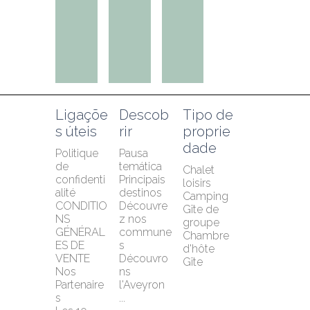
Ligaçõe
Descob
Tipo de 
s úteis
rir
proprie
dade
Politique 
Pausa 
de 
temática
Chalet 
confidenti
Principais 
loisirs
alité
destinos
Camping
CONDITIO
Découvre
Gîte de 
NS 
z nos 
groupe
GÉNÉRAL
commune
Chambre 
ES DE 
s
d'hôte
VENTE
Découvro
Gîte
Nos 
ns 
Partenaire
l'Aveyron 
s
...