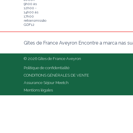
9h00 às
12h00 -
14h00 às
17h00
retransmissão
GDF12
Gîtes de France Aveyron Encontre a marca nas sua
© 2026 Gîtes de France Aveyron
Politique de confidentialité
CONDITIONS GÉNÉRALES DE VENTE
Assurance Séjour Meetch
Mentions légales