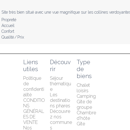
Site très bien situé avec une vue magnifique sur les collines verdoyante
Propreté
Accueil
Confort
Qualité / Prix
Liens 
Découv
Type 
utiles
rir
de 
biens
Politique 
Séjour 
de 
thématiqu
Chalet 
confidenti
e
loisirs
alité
Les 
Camping
CONDITIO
destinatio
Gîte de 
NS 
ns phares
groupe
GÉNÉRAL
Découvre
Chambre 
ES DE 
z nos 
d'hôte
VENTE
commune
Gîte
Nos 
s