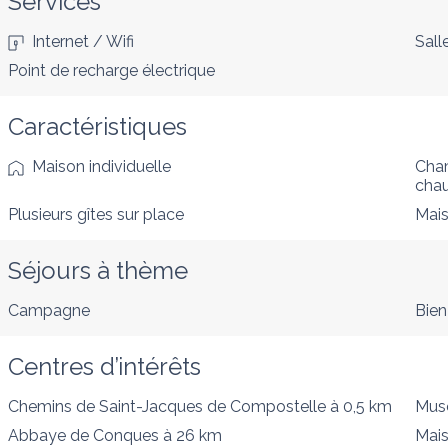
Services
Internet / Wifi
Sall
Point de recharge électrique
Caractéristiques
Maison individuelle
Cham
cha
Plusieurs gîtes sur place
Mais
Séjours à thème
Campagne
Bien
Centres d’intérêts
Chemins de Saint-Jacques de Compostelle
à 0,5 km
Musé
Abbaye de Conques
à 26 km
Mais