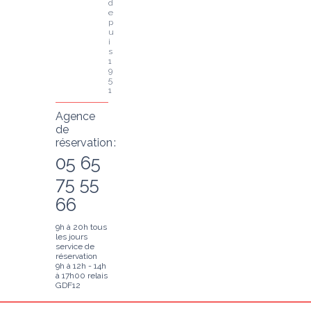
d
e
p
u
i
s 
1
9
5
1
Agence
de
réservation :
05 65
75 55
66
9h à 20h tous
les jours
service de
réservation
9h à 12h - 14h
à 17h00 relais
GDF12