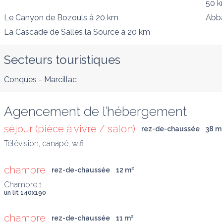
50 
Le Canyon de Bozouls
à 20 km
Abb
La Cascade de Salles la Source
à 20 km
Secteurs touristiques
Conques - Marcillac
Agencement de l’hébergement
séjour (pièce à vivre / salon)
rez-de-chaussée
38
 m
Télévision, canapé, wifi
chambre
rez-de-chaussée
12
 m
²
un lit 140x190
chambre
rez-de-chaussée
11
 m
²