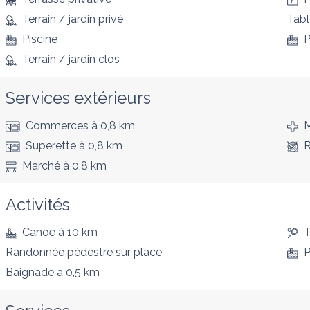
Terrain / jardin privé
Tabl
Piscine
P
Terrain / jardin clos
Services extérieurs
Commerces
à 0,8 km
M
Superette
à 0,8 km
R
Marché
à 0,8 km
Activités
Canoë
à 10 km
T
Randonnée pédestre
sur place
P
Baignade
à 0,5 km