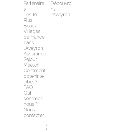
Partenaire
Découvro
s
ns 
Les 10 
l'Aveyron 
Plus 
...
Beaux 
Villages 
de France 
dans 
l'Aveyron
Assurance 
Séjour 
Meetch
Comment 
obtenir le 
label ?
FAQ
Qui 
sommes-
nous ?
Nous 
contacter
G
î