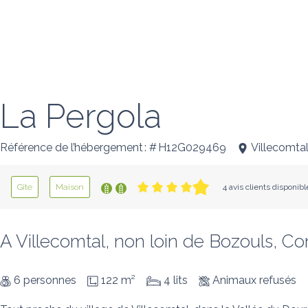
La Pergola
Référence de l’hébergement : # H12G029469
Villecomta
Gîte
Maison
4 avis clients disponibl
A Villecomtal, non loin de Bozouls, Con
6 personnes
122 m²
4 lits
Animaux refusés