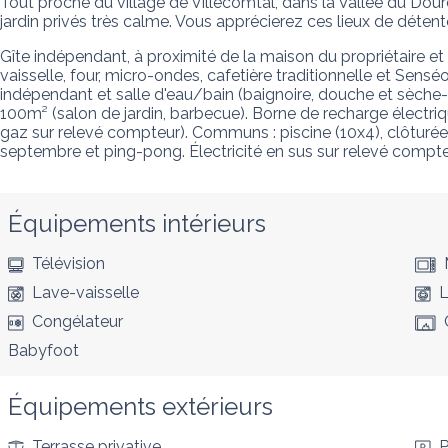
Tout proche du village de Villecomtal, dans la Vallée du Dou
jardin privés très calme. Vous apprécierez ces lieux de détente
Gîte indépendant, à proximité de la maison du propriétaire et d
vaisselle, four, micro-ondes, cafetière traditionnelle et Senséo
indépendant et salle d'eau/bain (baignoire, douche et sèche-c
100m² (salon de jardin, barbecue). Borne de recharge électriq
gaz sur relevé compteur). Communs : piscine (10x4), clôturée e
septembre et ping-pong. Électricité en sus sur relevé compte
Équipements intérieurs
Télévision
Lave-vaisselle
L
Congélateur
Babyfoot
Équipements extérieurs
Terrasse privative
P