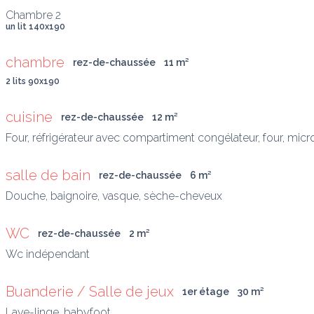
un lit 140x190
chambre
rez-de-chaussée
11
 m
²
2 lits 90x190
cuisine
rez-de-chaussée
12
 m
²
Four, réfrigérateur avec compartiment congélateur, four, micro-o
salle de bain
rez-de-chaussée
6
 m
²
Douche, baignoire, vasque, sèche-cheveux
WC
rez-de-chaussée
2
 m
²
Buanderie / Salle de jeux
1er étage
30
 m
²
Lave-linge, babyfoot