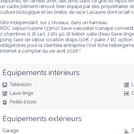
Séjournez en famille, avec des amis dans ce gîte où repos ri
un cadre joliment rénové, bien équipé par des propriétaires d
culture biologique et les brebis de race Lacaune dont le lait se
Gîte indépendant, sur 2 niveaux, dans un hameau. 

RDC: séjour/cuisine (33m2) (lave-vaisselle) (canapé convertible
2 chambres (1 lit 140, 2 lits 90, lit bébé), salle d'eau (lave-li
pong, taxe de séjour, location draps (10€ / paire / lit), opti
obligatoires pour la clientèle entreprise (Voir fiche hébergem
internet à compter du 1er avril 2026 !
Équipements intérieurs
Télévision
L
Lave-linge
C
Poêle à bois
Équipements extérieurs
Garage
T