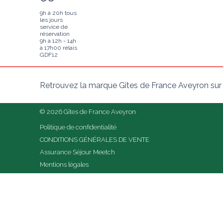
9h à 20h tous
les jours
service de
réservation
9h à 12h - 14h
à 17h00 relais
GDF12
Retrouvez la marque Gîtes de France Aveyron sur
© 2026 Gîtes de France Aveyron
Politique de confidentialité
CONDITIONS GÉNÉRALES DE VENTE
Assurance Séjour Meetch
Mentions légales