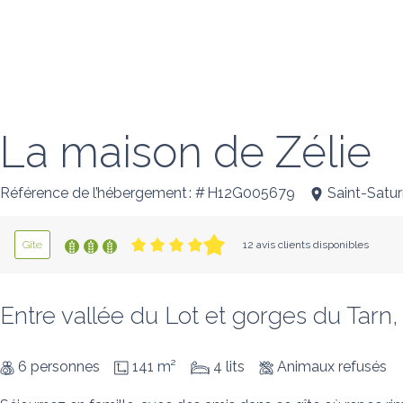
La maison de Zélie
Référence de l’hébergement : # H12G005679
Saint-Satu
Gîte
12 avis clients disponibles
Entre vallée du Lot et gorges du Tarn,
6 personnes
141 m²
4 lits
Animaux refusés