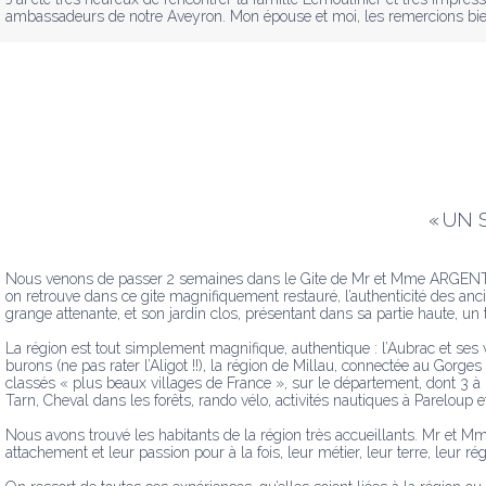
ambassadeurs de notre Aveyron. Mon épouse et moi, les remercions bien s
«
UN 
Nous venons de passer 2 semaines dans le Gite de Mr et Mme ARGENTIER 
on retrouve dans ce gite magnifiquement restauré, l’authenticité des anci
grange attenante, et son jardin clos, présentant dans sa partie haute, un t
La région est tout simplement magnifique, authentique : l’Aubrac et ses
burons (ne pas rater l’Aligot !!), la région de Millau, connectée au Gorges 
classés « plus beaux villages de France », sur le département, dont 3 à 
Tarn, Cheval dans les forêts, rando vélo, activités nautiques à Pareloup etc
Nous avons trouvé les habitants de la région très accueillants. Mr et Mm
attachement et leur passion pour à la fois, leur métier, leur terre, leur r