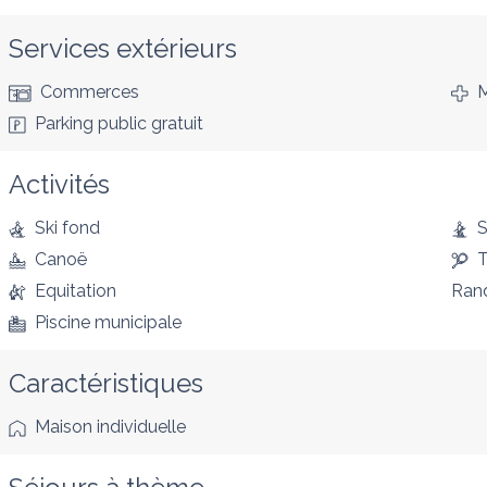
Services extérieurs
Commerces
M
Parking public gratuit
Activités
Ski fond
S
Canoë
T
Equitation
Ran
Piscine municipale
Caractéristiques
Maison individuelle