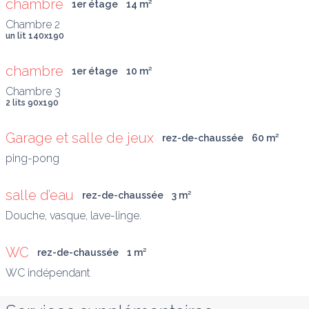
chambre
1er étage
14
 m
²
Chambre 2
un lit 140x190
chambre
1er étage
10
 m
²
Chambre 3
2 lits 90x190
Garage et salle de jeux
rez-de-chaussée
60
 m
²
ping-pong
salle d’eau
rez-de-chaussée
3
 m
²
Douche, vasque, lave-linge.
WC
rez-de-chaussée
1
 m
²
WC indépendant