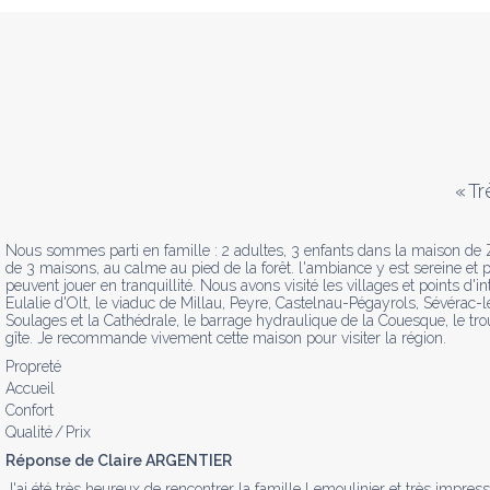
«
Tr
Nous sommes parti en famille : 2 adultes, 3 enfants dans la maison de Zél
de 3 maisons, au calme au pied de la forêt. l'ambiance y est sereine et pai
peuvent jouer en tranquillité. Nous avons visité les villages et points d'
Eulalie d'Olt, le viaduc de Millau, Peyre, Castelnau-Pégayrols, Sévérac-
Soulages et la Cathédrale, le barrage hydraulique de la Couesque, le trou
gîte. Je recommande vivement cette maison pour visiter la région.
Propreté
Accueil
Confort
Qualité / Prix
Réponse de Claire ARGENTIER
J'ai été très heureux de rencontrer la famille Lemoulinier et très impress