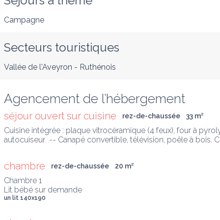
Séjours à thème
Campagne
Secteurs touristiques
Vallée de l'Aveyron - Ruthénois
Agencement de l’hébergement
séjour ouvert sur cuisine
rez-de-chaussée
33
 m
²
Cuisine intégrée : plaque vitrocéramique (4 feux), four à pyroly
autocuiseur  -- Canapé convertible, télévision, poêle à bois. C
chambre
rez-de-chaussée
20
 m
²
Chambre 1

Lit bébé sur demande
un lit 140x190