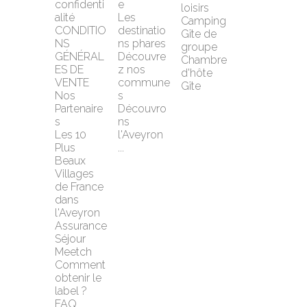
confidenti
e
loisirs
alité
Les 
Camping
CONDITIO
destinatio
Gîte de 
NS 
ns phares
groupe
GÉNÉRAL
Découvre
Chambre 
ES DE 
z nos 
d'hôte
VENTE
commune
Gîte
Nos 
s
Partenaire
Découvro
s
ns 
Les 10 
l'Aveyron 
Plus 
...
Beaux 
Villages 
de France 
dans 
l'Aveyron
Assurance 
Séjour 
Meetch
Comment 
obtenir le 
label ?
FAQ