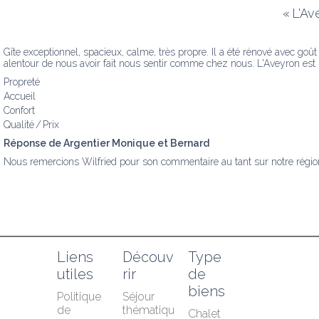
«
L'Av
Gîte exceptionnel, spacieux, calme, très propre. Il a été rénové avec goû
alentour de nous avoir fait nous sentir comme chez nous. L'Aveyron est 
Propreté
Accueil
Confort
Qualité / Prix
Réponse de Argentier Monique et Bernard
Nous remercions Wilfried pour son commentaire au tant sur notre région 
Liens 
Découv
Type 
utiles
rir
de 
biens
Politique 
Séjour 
de 
thématiqu
Chalet 