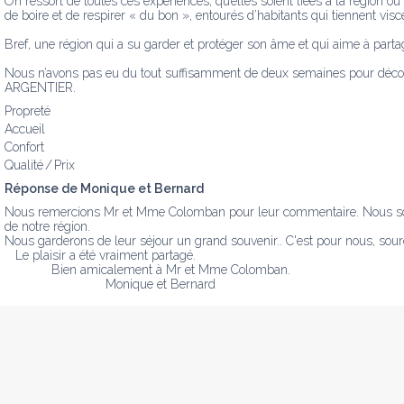
On ressort de toutes ces expériences, qu’elles soient liées à la région o
de boire et de respirer « du bon », entourés d’habitants qui tiennent visc
Bref, une région qui a su garder et protéger son âme et qui aime à partage
Nous n’avons pas eu du tout suffisamment de deux semaines pour découvr
ARGENTIER.
Propreté
Accueil
Confort
Qualité / Prix
Réponse de Monique et Bernard
Nous remercions Mr et Mme Colomban pour leur commentaire. Nous somme
de notre région.

Nous garderons de leur séjour un grand souvenir.. C'est pour nous, sourc
   Le plaisir a été vraiment partagé.

             Bien amicalement à Mr et Mme Colomban.

                            Monique et Bernard