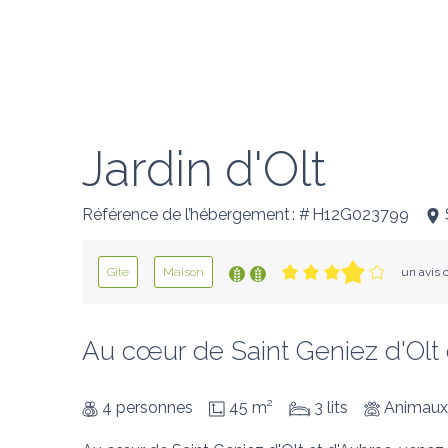
Jardin d'Olt
Référence de l’hébergement : # H12G023799
Gîte
Maison
un avis c
Au cœur de Saint Geniez d'Olt e
4 personnes
45 m²
3 lits
Animaux 