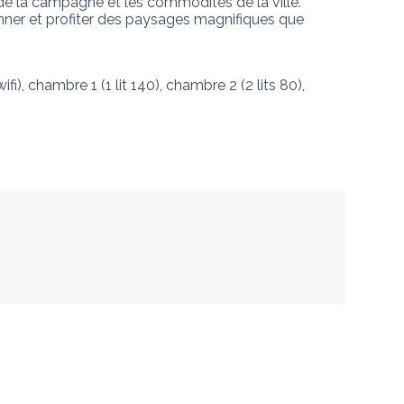
de la campagne et les commodités de la ville. 
onner et profiter des paysages magnifiques que 
i), chambre 1 (1 lit 140), chambre 2 (2 lits 80), 