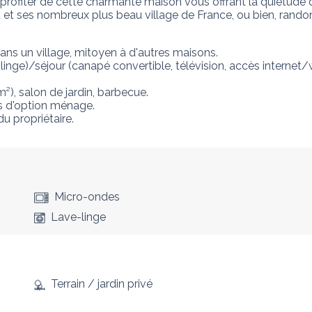
profiter de cette charmante maison vous offrant la quiétude 
ot et ses nombreux plus beau village de France, ou bien, rand
ns un village, mitoyen à d'autres maisons. 

linge)/séjour (canapé convertible, télévision, accès internet/wif
m²), salon de jardin, barbecue. 

s d'option ménage. 

 propriétaire.
Micro-ondes
Lave-linge
Terrain / jardin privé