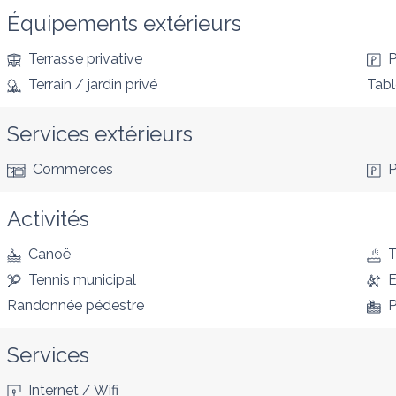
Équipements extérieurs
Terrasse privative
P
Terrain / jardin privé
Tabl
Services extérieurs
Commerces
P
Activités
Canoë
T
Tennis municipal
E
Randonnée pédestre
P
Services
Internet / Wifi