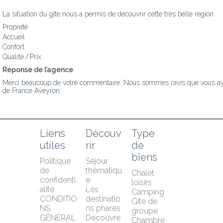
La situation du gîte nous a permis de découvrir cette très belle région.
Propreté
Accueil
Confort
Qualité / Prix
Réponse de l’agence
Merci beaucoup de votre commentaire. Nous sommes ravis que vous ayez a
de France Aveyron.
Liens 
Découv
Type 
utiles
rir
de 
biens
Politique 
Séjour 
de 
thématiqu
Chalet 
confidenti
e
loisirs
alité
Les 
Camping
CONDITIO
destinatio
Gîte de 
NS 
ns phares
groupe
GÉNÉRAL
Découvre
Chambre 