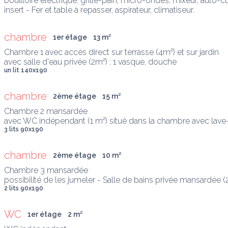
bouilloire électrique, grille-pain, micro-ondes, mixeur, auto-cui
insert - Fer et table à repasser, aspirateur, climatiseur.
chambre
1er étage
13
 m
²
Chambre 1 avec accès direct sur terrasse (4m²) et sur jardin

avec salle d'eau privée (2m²) : 1 vasque, douche
un lit 140x190
chambre
2ème étage
15
 m
²
Chambre 2 mansardée

avec WC indépendant (1 m²) situé dans la chambre avec lav
3 lits 90x190
chambre
2ème étage
10
 m
²
Chambre 3 mansardée

possibilité de les jumeler - Salle de bains privée mansardée (2
2 lits 90x190
WC
1er étage
2
 m
²