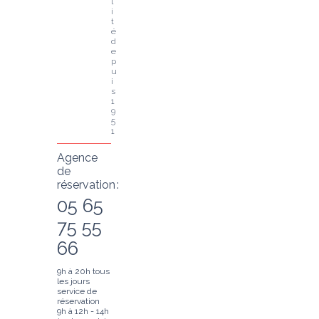
l
i
t
é 
d
e
p
u
i
s 
1
9
5
1
Agence
de
réservation :
05 65
75 55
66
9h à 20h tous
les jours
service de
réservation
9h à 12h - 14h