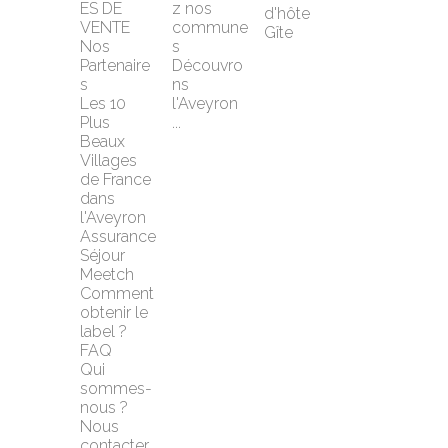
ES DE 
z nos 
d'hôte
VENTE
commune
Gîte
Nos 
s
Partenaire
Découvro
s
ns 
Les 10 
l'Aveyron 
Plus 
...
Beaux 
Villages 
de France 
dans 
l'Aveyron
Assurance 
Séjour 
Meetch
Comment 
obtenir le 
label ?
FAQ
Qui 
sommes-
nous ?
Nous 
contacter