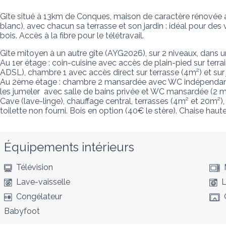
Gîte situé à 13km de Conques, maison de caractère rénovée a
blanc), avec chacun sa terrasse et son jardin : idéal pour des v
bois. Accès à la fibre pour le télétravail.
Gîte mitoyen à un autre gîte (AYG2026), sur 2 niveaux, dans
Au 1er étage : coin-cuisine avec accès de plain-pied sur terrain
ADSL), chambre 1 avec accès direct sur terrasse (4m²) et sur j
Au 2ème étage : chambre 2 mansardée avec WC indépendant  (
les jumeler  avec salle de bains privée et WC mansardée (2 m²
Cave (lave-linge), chauffage central, terrasses (4m² et 20m²), 
toilette non fourni. Bois en option (40€ le stère). Chaise hau
Équipements intérieurs
Télévision
Lave-vaisselle
L
Congélateur
Babyfoot