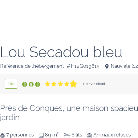
Lou Secadou bleu
Référence de l’hébergement : # H12G019615
Nauviale
(
1
Gîte
un avis client
Près de Conques, une maison spacieus
jardin
7 personnes
89 m²
6 lits
Animaux refusés