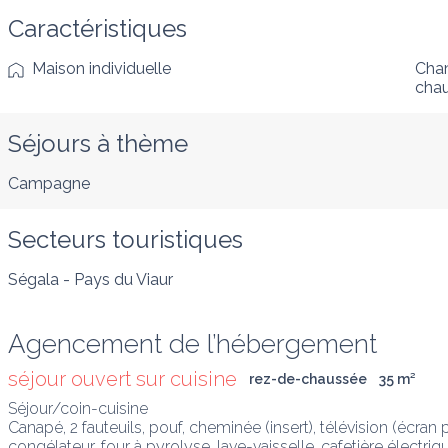
Caractéristiques
Maison individuelle
Cham
cha
Séjours à thème
Campagne
Secteurs touristiques
Ségala - Pays du Viaur
Agencement de l’hébergement
séjour ouvert sur cuisine
rez-de-chaussée
35
 m
²
Séjour/coin-cuisine

Canapé, 2 fauteuils, pouf, cheminée (insert), télévision (écran pl
congélateur, four à pyrolyse, lave-vaisselle, cafetière électriq