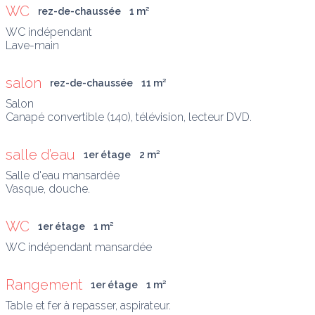
WC
rez-de-chaussée
1
 m
²
WC indépendant

Lave-main
salon
rez-de-chaussée
11
 m
²
Salon

Canapé convertible (140), télévision, lecteur DVD.
salle d’eau
1er étage
2
 m
²
Salle d'eau mansardée

Vasque, douche.
WC
1er étage
1
 m
²
Rangement
1er étage
1
 m
²
Table et fer à repasser, aspirateur.