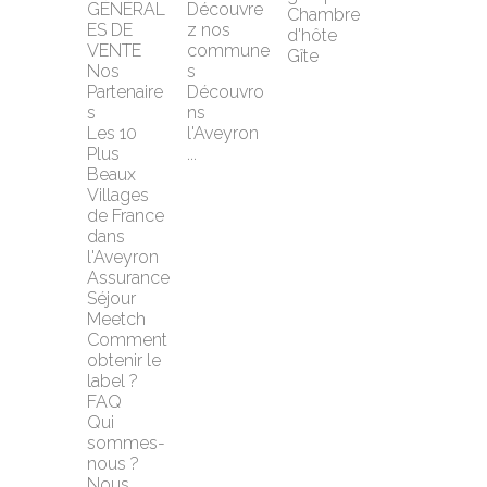
GÉNÉRAL
Découvre
Chambre 
ES DE 
z nos 
d'hôte
VENTE
commune
Gîte
Nos 
s
Partenaire
Découvro
s
ns 
Les 10 
l'Aveyron 
Plus 
...
Beaux 
Villages 
de France 
dans 
l'Aveyron
Assurance 
Séjour 
Meetch
Comment 
obtenir le 
label ?
FAQ
Qui 
sommes-
nous ?
Nous 