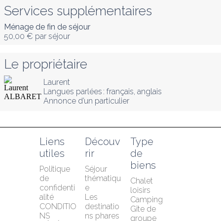
Services supplémentaires
Ménage de fin de séjour
50,00 €
par séjour
Le propriétaire
Laurent
Langues parlées :
français
, 
anglais
Annonce d’un particulier
Liens 
Découv
Type 
utiles
rir
de 
biens
Politique 
Séjour 
de 
thématiqu
Chalet 
confidenti
e
loisirs
alité
Les 
Camping
CONDITIO
destinatio
Gîte de 
NS 
ns phares
groupe