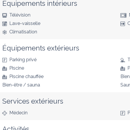
Équipements intérieurs
Télévision
Lave-vaisselle
C
Climatisation
Équipements extérieurs
Parking privé
T
Piscine
P
Piscine chauffée
Bien
Bien-être / sauna
Sau
Services extérieurs
Médecin
P
Activités