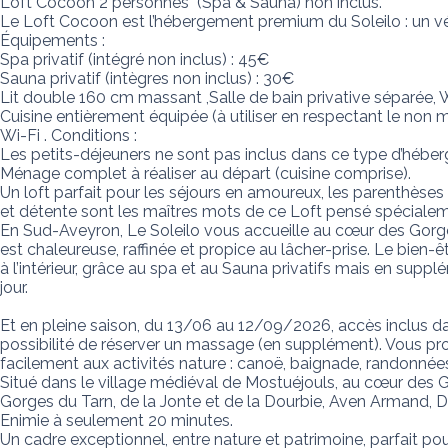
‍Loft Cocoon 2 personnes  (Spa & Sauna) non inclus.

Le Loft Cocoon est l’hébergement premium du Soleilo : un véri
Équipements :

Spa privatif (intégré non inclus) : 45€

Sauna privatif (intègres non inclus) : 30€

Lit double 160 cm massant ,Salle de bain privative séparée, 
Cuisine entièrement équipée (à utiliser en respectant le non m
Wi-Fi . Conditions :

Les petits-déjeuners ne sont pas inclus dans ce type d’héber
Ménage complet à réaliser au départ (cuisine comprise). 

Un loft parfait pour les séjours en amoureux, les parenthèse
et détente sont les maîtres mots de ce Loft pensé spécialem
En Sud-Aveyron, Le Soleilo vous accueille au cœur des Gorges
est chaleureuse, raffinée et propice au lâcher-prise. Le bien-êtr
à l’intérieur, grâce au spa et au Sauna privatifs mais en sup
jour.   

Et en pleine saison, du 13/06 au 12/09/2026, accès inclus dans
possibilité de réserver un massage (en supplément). Vous pr
facilement aux activités nature : canoë, baignade, randonnées,
Situé dans le village médiéval de Mostuéjouls, au cœur des G
Gorges du Tarn, de la Jonte et de la Dourbie, Aven Armand, Dar
Enimie à seulement 20 minutes.

Un cadre exceptionnel, entre nature et patrimoine, parfait p