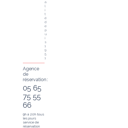
a
l
i
t
é 
d
e
p
u
i
s 
1
9
5
1
Agence
de
réservation :
05 65
75 55
66
9h à 20h tous
les jours
service de
réservation