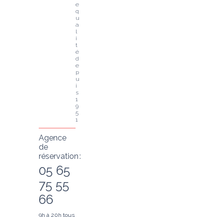
e 
q
u
a
l
i
t
é 
d
e
p
u
i
s 
1
9
5
1
Agence
de
réservation :
05 65
75 55
66
9h à 20h tous