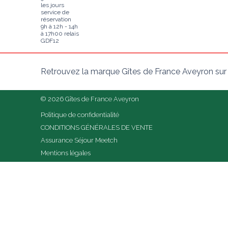
les jours
service de
réservation
9h à 12h - 14h
à 17h00 relais
GDF12
Retrouvez la marque Gîtes de France Aveyron sur
© 2026 Gîtes de France Aveyron
Politique de confidentialité
CONDITIONS GÉNÉRALES DE VENTE
Assurance Séjour Meetch
Mentions légales