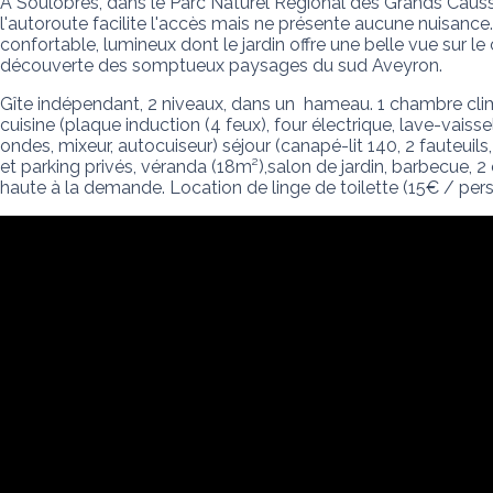
A Soulobres, dans le Parc Naturel Régional des Grands Causses
l'autoroute facilite l'accès mais ne présente aucune nuisanc
confortable, lumineux dont le jardin offre une belle vue sur l
découverte des somptueux paysages du sud Aveyron.
Gîte indépendant, 2 niveaux, dans un  hameau. 1 chambre clim
cuisine (plaque induction (4 feux), four électrique, lave-vaissel
ondes, mixeur, autocuiseur) séjour (canapé-lit 140, 2 fauteuils
et parking privés, véranda (18m²),salon de jardin, barbecue, 2
haute à la demande. Location de linge de toilette (15€ / per