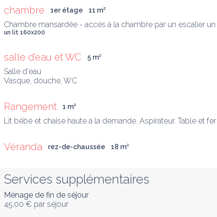
chambre
1er étage
11
 m
²
un lit 160x200
salle d’eau et WC
5
 m
²
Salle d'eau

Vasque, douche, WC
Rangement
1
 m
²
Lit bébé et chaise haute à la demande. Aspirateur. Table et fer
Véranda
rez-de-chaussée
18
 m
²
Services supplémentaires
Ménage de fin de séjour
45,00 €
par séjour