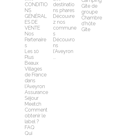
Camping
CONDITIO
destinatio
Gîte de 
NS 
ns phares
groupe
GÉNÉRAL
Découvre
Chambre 
ES DE 
z nos 
d'hôte
VENTE
commune
Gîte
Nos 
s
Partenaire
Découvro
s
ns 
Les 10 
l'Aveyron 
Plus 
...
Beaux 
Villages 
de France 
dans 
l'Aveyron
Assurance 
Séjour 
Meetch
Comment 
obtenir le 
label ?
FAQ
Qui 