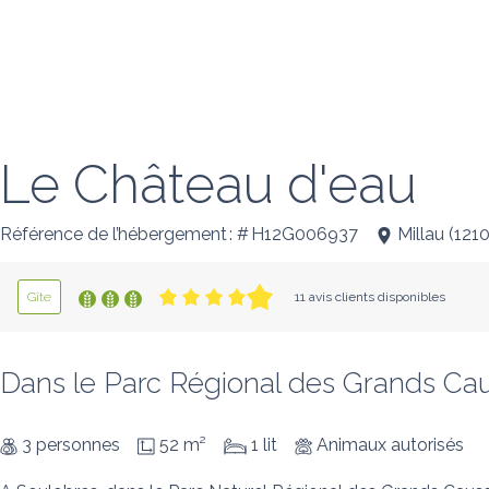
Le Château d'eau
Référence de l’hébergement : # H12G006937
Millau
(
121
Gîte
11 avis clients disponibles
Dans le Parc Régional des Grands Caus
3 personnes
52 m²
1 lit
Animaux autorisés