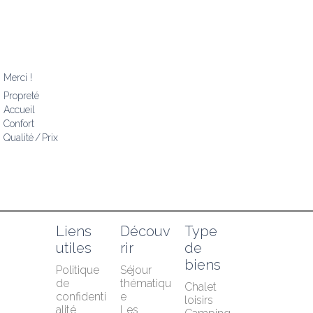
Merci !
Propreté
Accueil
Confort
Qualité / Prix
Liens 
Découv
Type 
utiles
rir
de 
biens
Politique 
Séjour 
de 
thématiqu
Chalet 
confidenti
e
loisirs
alité
Les 