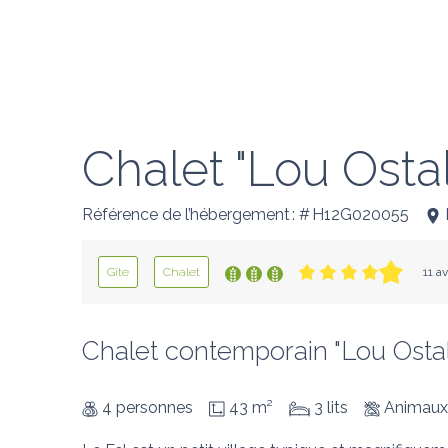
Chalet "Lou Ostal
Référence de l’hébergement : # H12G020055
Gîte
Chalet
11 a
Chalet contemporain "Lou Ostalet
4 personnes
43 m²
3 lits
Animaux