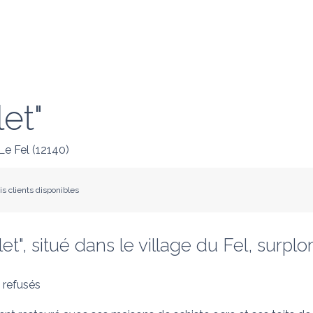
et"
Le Fel
(
12140
)
vis clients disponibles
", situé dans le village du Fel, surplom
 refusés