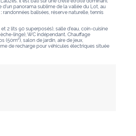
auzes. Il est bâti sur une crête étroite dominant 
e d'un panorama sublime de la vallée du Lot, au 
: randonnées balisées, réserve naturelle, tennis 
t 2 lits 90 superposés), salle d'eau, coin-cuisine 
t sèche-linge), WC indépendant. Chauffage 
s (50m²), salon de jardin, aire de jeux, 
rne de recharge pour véhicules électriques située 