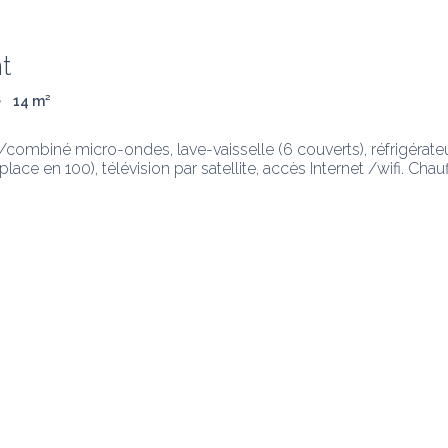
t
e
14
 m
²
ll/combiné micro-ondes, lave-vaisselle (6 couverts), réfrigérateur
place en 100), télévision par satellite, accès Internet /wifi. Chau