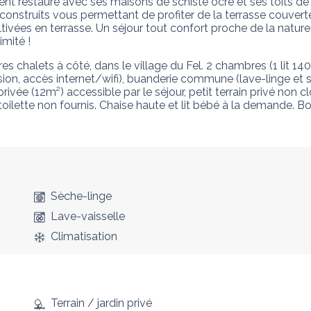
ent restauré avec ses maisons de schiste ocre et ses toits de L
 construits vous permettant de profiter de la terrasse couvert
ivées en terrasse. Un séjour tout confort proche de la nature 
imité !
 chalets à côté, dans le village du Fel. 2 chambres (1 lit 140 e
vision, accès internet/wifi), buanderie commune (lave-linge e
ivée (12m²) accessible par le séjour, petit terrain privé non clo
ilette non fournis. Chaise haute et lit bébé à la demande. Bo
Sèche-linge
Lave-vaisselle
Climatisation
Terrain / jardin privé