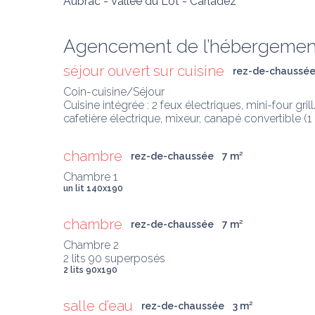
Aubrac - Vallée du Lot - Carladez
Agencement de l’hébergemen
séjour ouvert sur cuisine
rez-de-chaussé
Coin-cuisine/Séjour

Cuisine intégrée : 2 feux électriques, mini-four gri
cafetière électrique, mixeur, canapé convertible (1 
chambre
rez-de-chaussée
7
 m
²
un lit 140x190
chambre
rez-de-chaussée
7
 m
²
Chambre 2

2 lits 90 superposés
2 lits 90x190
salle d’eau
rez-de-chaussée
3
 m
²