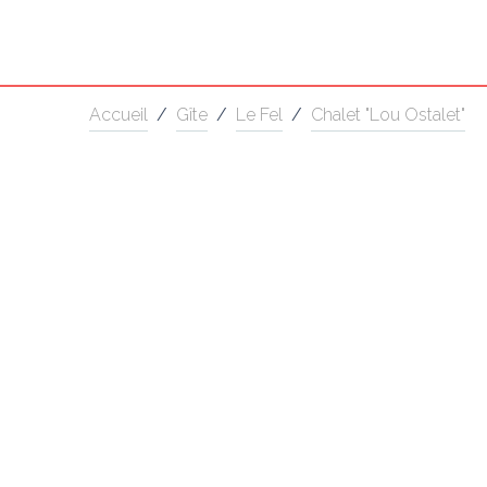
Accueil
/
Gîte
/
Le Fel
/
Chalet "Lou Ostalet"