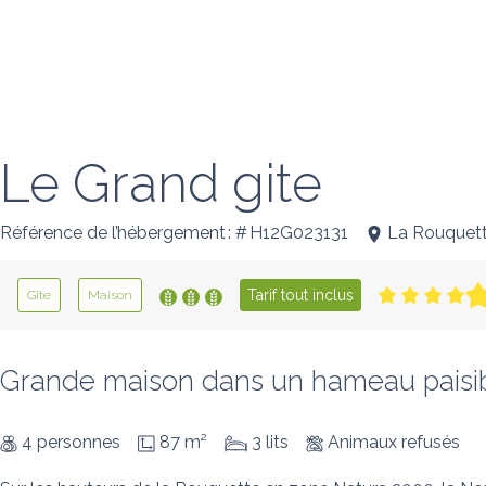
Le Grand gite
Référence de l’hébergement : # H12G023131
La Rouquet
Tarif tout inclus
Gîte
Maison
Grande maison dans un hameau paisibl
4 personnes
87 m²
3 lits
Animaux refusés