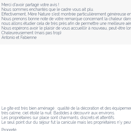
Merci d'avoir partagé votre avis ! 

Nous sommes enchantés que le cadre vous ait plu.

Effectivement, Mère Nature s'est montrée particulièrement généreuse en d
Nous prenons bonne note de votre remarque concernant la chaleur dans le
nous allons étudier cela de très près afin de permettre une meilleure aé
Nous espérons avoir le plaisir de vous accueillir à nouveau, peut-être l
Chaleureusement (mais pas trop)

Antonio et Fabienne
Le gîte est très bien aménagé : qualité de la décoration et des équipemen
très calme, ciel étoilé la nuit. Bastides à découvrir aux environs.

Les propriétaires sur place sont charmants, discrets et attentifs.

Le seul point dur du séjour fut la canicule mais les propriétaires n'y peuv
Propreté