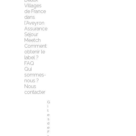
Villages 
de France 
dans 
l'Aveyron
Assurance 
Séjour 
Meetch
Comment 
obtenir le 
label ?
FAQ
Qui 
sommes-
nous ?
Nous 
contacter
G
î
t
e
s 
d
e 
F