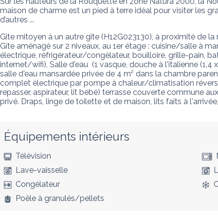
Sur les hauteurs de la Rouquette en zone Natura 2000, la No
maison de charme est un pied à terre idéal pour visiter les gr
d’autres ...
Gîte mitoyen à un autre gîte (H12G023130), à proximité de l
Gîte aménagé sur 2 niveaux, au 1er étage : cuisine/salle à man
électrique, réfrigérateur/congélateur, bouilloire, grille-pain, 
internet/wifi), Salle d'eau  (1 vasque, douche à l'italienne (1,4
salle d'eau mansardée privée de 4 m² dans la chambre parental
complet électrique par pompe à chaleur/climatisation révers
repasser, aspirateur, lit bébé) terrasse couverte commune aux
privé. Draps, linge de toilette et de maison, lits faits à l'arriv
Équipements intérieurs
Télévision
Lave-vaisselle
L
Congélateur
C
Poêle à granulés/pellets