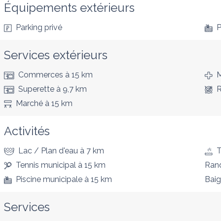
Équipements extérieurs
Parking privé
P
Services extérieurs
Commerces
à 15 km
M
Superette
à 9,7 km
R
Marché
à 15 km
Activités
Lac / Plan d'eau
à 7 km
T
Tennis municipal
à 15 km
Ran
Piscine municipale
à 15 km
Bai
Services