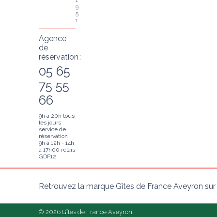
1
9
5
1
Agence
de
réservation :
05 65
75 55
66
9h à 20h tous
les jours
service de
réservation
9h à 12h - 14h
à 17h00 relais
GDF12
Retrouvez la marque Gîtes de France Aveyron sur
© 2026 Gîtes de France Aveyron