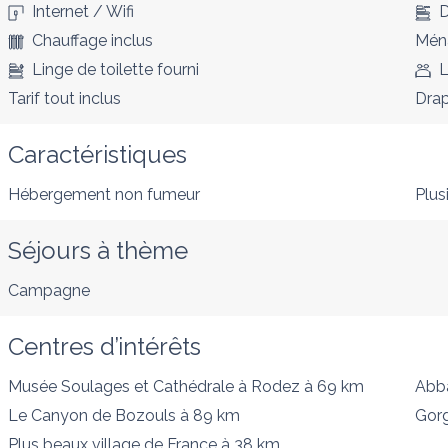
Internet / Wifi
D
Chauffage inclus
Ména
Linge de toilette fourni
L
Tarif tout inclus
Drap
Caractéristiques
Hébergement non fumeur
Plus
Séjours à thème
Campagne
Centres d’intérêts
Musée Soulages et Cathédrale à Rodez
à 69 km
Abb
Le Canyon de Bozouls
à 89 km
Gorg
Plus beaux village de France
à 38 km