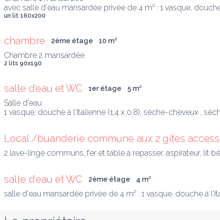
avec salle d'eau mansardée privée de 4 m² : 1 vasque, douche à
un lit 160x200
chambre
2ème étage
10
 m
²
2 lits 90x190
salle d’eau et WC
1er étage
5
 m
²
Salle d'eau 

1 vasque, douche à l'italienne (1,4 x 0,8), sèche-cheveux , sèc
Local /buanderie commune aux 2 gites accessib
2 lave-linge communs, fer et table à repasser, aspirateur, lit b
salle d’eau et WC
2ème étage
4
 m
²
salle d'eau mansardée privée de 4 m² : 1 vasque, douche à l'i