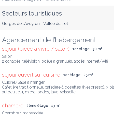
Secteurs touristiques
Gorges de l'Aveyron - Vallée du Lot
Agencement de l’hébergement
séjour (pièce à vivre / salon)
1er étage
30
 m
²
Salon

2 canapés, télévision, poêle à granulés, accès internet/wifi
séjour ouvert sur cuisine
1er étage
25
 m
²
Cuisine/Salle à manger

Cafetière traditionnelle, cafetière à dosettes (Nespresso), 3 pla
autocuiseur, micro-ondes, lave-vaisselle
chambre
2ème étage
13
 m
²
Chambre 1 mansardée
