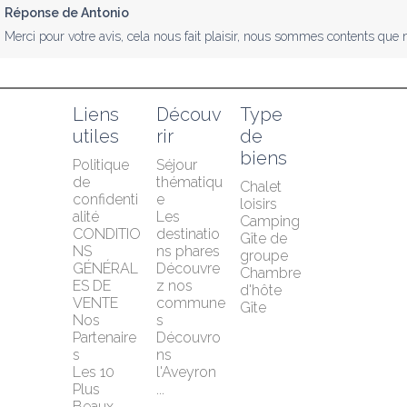
Réponse de Antonio
Merci pour votre avis, cela nous fait plaisir, nous sommes contents que n
Liens 
Découv
Type 
utiles
rir
de 
biens
Politique 
Séjour 
de 
thématiqu
Chalet 
confidenti
e
loisirs
alité
Les 
Camping
CONDITIO
destinatio
Gîte de 
NS 
ns phares
groupe
GÉNÉRAL
Découvre
Chambre 
ES DE 
z nos 
d'hôte
VENTE
commune
Gîte
Nos 
s
Partenaire
Découvro
s
ns 
Les 10 
l'Aveyron 
Plus 
...
Beaux 