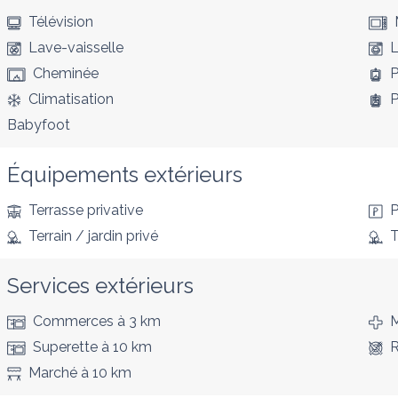
Télévision
Lave-vaisselle
L
Cheminée
P
Climatisation
P
Babyfoot
Équipements extérieurs
Terrasse privative
P
Terrain / jardin privé
T
Services extérieurs
Commerces
à 3 km
M
Superette
à 10 km
R
Marché
à 10 km