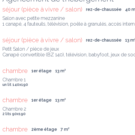
séjour (pièce à vivre / salon)
rez-de-chaussée
40
 
Salon avec petite mezzanine 

1 canapé, 4 fauteuils, télévision, poêle à granulés, accès inter
séjour (pièce à vivre / salon)
rez-de-chaussée
13
 m
Petit Salon / pièce de jeux

Canapé convertible (BZ 140), télévision, babyfoot, jeux de so
chambre
1er étage
13
 m
²
un lit 140x190
chambre
1er étage
13
 m
²
2 lits 90x190
chambre
2ème étage
7
 m
²