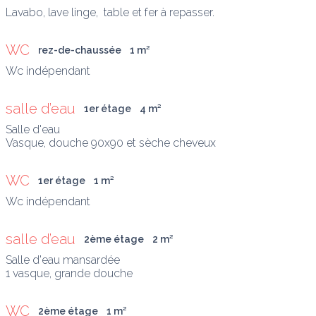
Lavabo, lave linge,  table et fer à repasser.
WC
rez-de-chaussée
1
 m
²
salle d’eau
1er étage
4
 m
²
Salle d'eau

Vasque, douche 90x90 et sèche cheveux
WC
1er étage
1
 m
²
salle d’eau
2ème étage
2
 m
²
Salle d'eau mansardée

1 vasque, grande douche
WC
2ème étage
1
 m
²