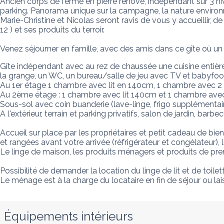
Ancien corps de ferme en pierre rénové, indépendant sur 3 niv
parking. Panorama unique sur la campagne, la nature environna
Marie-Christine et Nicolas seront ravis de vous y accueillir, de
12 ) et ses produits du terroir. 

Venez séjourner en famille, avec des amis dans ce gîte où un 
Gîte indépendant avec au rez de chaussée une cuisine entière
la grange, un WC, un bureau/salle de jeu avec TV et babyfoot, 
Au 1er étage 1 chambre avec lit en 140cm, 1 chambre avec 2 li
Au 2ème étage : 1 chambre avec lit 140cm et 1 chambre avec 2 
Sous-sol avec coin buanderie (lave-linge, frigo supplémentaire
A l'extérieur, terrain et parking privatifs, salon de jardin, bar
Accueil sur place par les propriétaires et petit cadeau de bi
et rangées avant votre arrivée (réfrigérateur et congélateur), l
Le linge de maison, les produits ménagers et produits de premiè
Possibilité de demander la location du linge de lit et de toilet
Le ménage est à la charge du locataire en fin de séjour ou lai
Équipements intérieurs