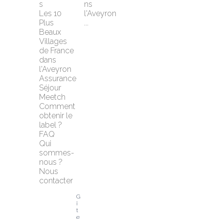
s
ns 
Les 10 
l'Aveyron 
Plus 
...
Beaux 
Villages 
de France 
dans 
l'Aveyron
Assurance 
Séjour 
Meetch
Comment 
obtenir le 
label ?
FAQ
Qui 
sommes-
nous ?
Nous 
contacter
G
î
t
e