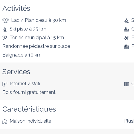
Activités
Lac / Plan d'eau
à 30 km
S
Ski piste
à 35 km
Tennis municipal
à 15 km
E
Randonnée pédestre
sur place
P
Baignade
à 10 km
Services
Internet / Wifi
C
Bois fourni gratuitement
Caractéristiques
Maison individuelle
Plus