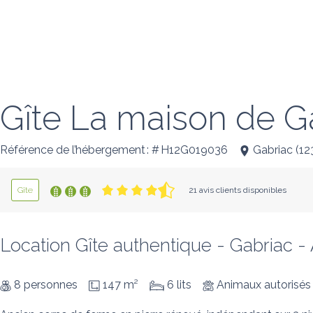
Gîte La maison de G
Référence de l’hébergement : # H12G019036
Gabriac
(
12
Gîte
21 avis clients disponibles
Location Gîte authentique - Gabriac -
8 personnes
147 m²
6 lits
Animaux autorisés