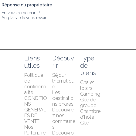
Réponse du propriétaire
En vous remerciant !

Au plaisir de vous revoir
Liens 
Découv
Type 
utiles
rir
de 
biens
Politique 
Séjour 
de 
thématiqu
Chalet 
confidenti
e
loisirs
alité
Les 
Camping
CONDITIO
destinatio
Gîte de 
NS 
ns phares
groupe
GÉNÉRAL
Découvre
Chambre 
ES DE 
z nos 
d'hôte
VENTE
commune
Gîte
Nos 
s
Partenaire
Découvro