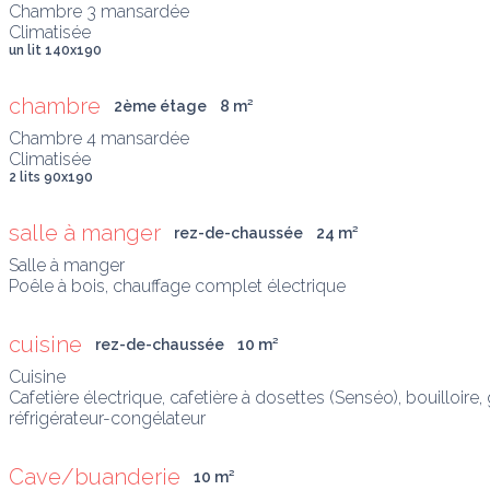
Chambre 3 mansardée

Climatisée
un lit 140x190
chambre
2ème étage
8
 m
²
Chambre 4 mansardée

Climatisée
2 lits 90x190
salle à manger
rez-de-chaussée
24
 m
²
Salle à manger

Poêle à bois, chauffage complet électrique
cuisine
rez-de-chaussée
10
 m
²
Cuisine

Cafetière électrique, cafetière à dosettes (Senséo), bouilloire,
réfrigérateur-congélateur 
Cave/buanderie
10
 m
²