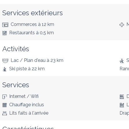
Services extérieurs
Commerces
à 12 km
M
Restaurants
à 0,5 km
Activités
Lac / Plan d'eau
à 23 km
S
Ski piste
à 22 km
Ran
Services
Internet / Wifi
D
Chauffage inclus
L
Lits faits à l'arrivée
Drap