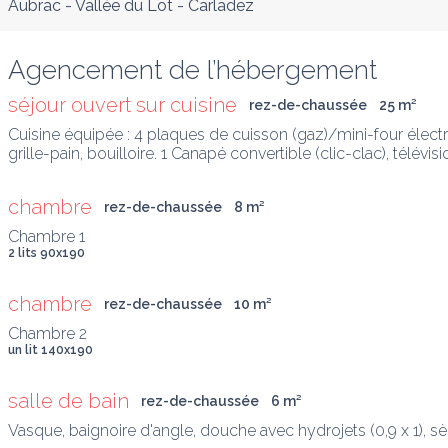
Aubrac - Vallée du Lot - Carladez
Agencement de l’hébergement
séjour ouvert sur cuisine
rez-de-chaussée
25
 m
²
Cuisine équipée : 4 plaques de cuisson (gaz)/mini-four électriq
grille-pain, bouilloire. 1 Canapé convertible (clic-clac), télévi
chambre
rez-de-chaussée
8
 m
²
2 lits 90x190
chambre
rez-de-chaussée
10
 m
²
un lit 140x190
salle de bain
rez-de-chaussée
6
 m
²
Vasque, baignoire d'angle, douche avec hydrojets (0,9 x 1), s