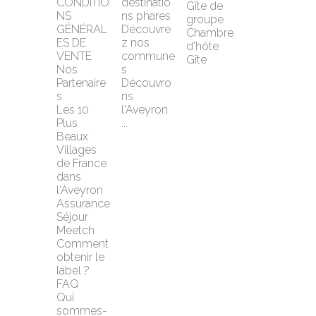
CONDITIO
destinatio
Gîte de 
NS 
ns phares
groupe
GÉNÉRAL
Découvre
Chambre 
ES DE 
z nos 
d'hôte
VENTE
commune
Gîte
Nos 
s
Partenaire
Découvro
s
ns 
Les 10 
l'Aveyron 
Plus 
...
Beaux 
Villages 
de France 
dans 
l'Aveyron
Assurance 
Séjour 
Meetch
Comment 
obtenir le 
label ?
FAQ
Qui 
sommes-