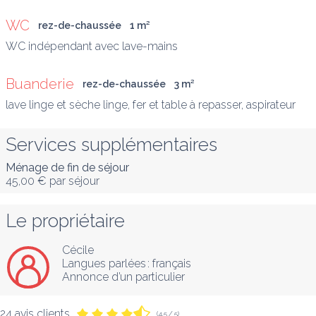
WC
rez-de-chaussée
1
 m
²
WC indépendant avec lave-mains
Buanderie
rez-de-chaussée
3
 m
²
lave linge et sèche linge, fer et table à repasser, aspirateur
Services supplémentaires
Ménage de fin de séjour
45,00 €
par séjour
Le propriétaire
Cécile
Langues parlées :
français
Annonce d’un particulier
24 avis clients
(4,5 / 5)