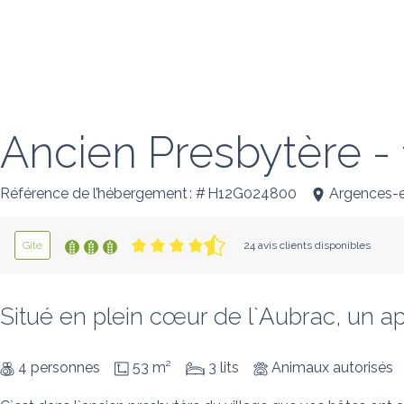
Ancien Presbytère - 
Référence de l’hébergement : # H12G024800
Argences-
Gîte
24 avis clients disponibles
Situé en plein cœur de l`Aubrac, un a
4 personnes
53 m²
3 lits
Animaux autorisés