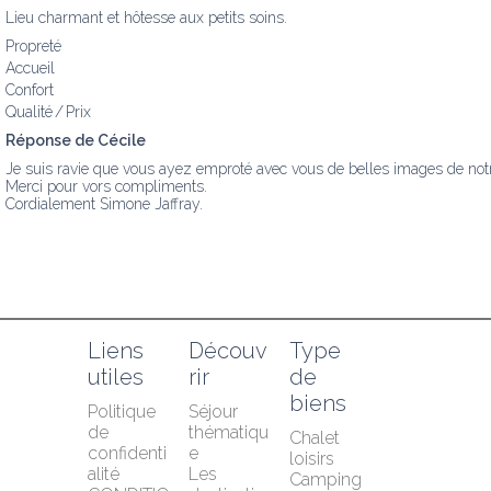
Lieu charmant et hôtesse aux petits soins.
Propreté
Accueil
Confort
Qualité / Prix
Réponse de Cécile
Je suis ravie que vous ayez emproté avec vous de belles images de notre
Merci pour vors compliments.

Cordialement Simone Jaffray.
Liens 
Découv
Type 
utiles
rir
de 
biens
Politique 
Séjour 
de 
thématiqu
Chalet 
confidenti
e
loisirs
alité
Les 
Camping