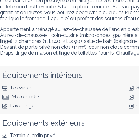
C`est dans l`ancien presbytère du village que vos hôtes ont 
reflète bon l`authenticité. Situé en plein cœur de l`Aubrac, 
granit et de lauzes. Vous pourrez découvrir, à quelques kilomè
fabrique le fromage "Laguiole" ou profiter des sources d'ea
Appartement aménagé au rez-de-chaussée de l'ancien presbytèr
Au rez-de-chaussée :  coin-cuisine (micro-ondes, gazinière à g
linge), 2 chambres (1lit 140, 2 lits 90), salle de bain (baignoire
Devant de porte privé non clos (15m²), cour non close commune
Draps, linge de maison et linge de toilettes fournis. Chauffag
Équipements intérieurs
Télévision
S
Micro-ondes
L
Lave-linge
C
Équipements extérieurs
Terrain / jardin privé