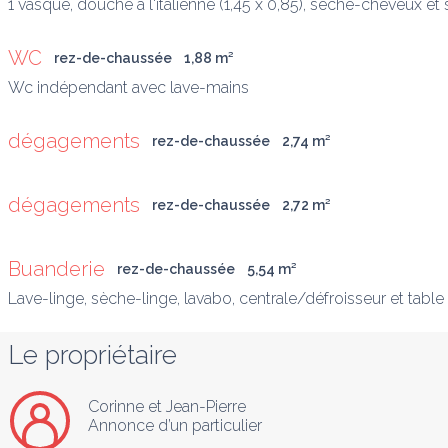
1 vasque, douche à l'italienne (1,45 x 0,85), sèche-cheveux et
WC
rez-de-chaussée
1,88
 m
²
Wc indépendant avec lave-mains
dégagements
rez-de-chaussée
2,74
 m
²
dégagements
rez-de-chaussée
2,72
 m
²
Buanderie
rez-de-chaussée
5,54
 m
²
Lave-linge, sèche-linge, lavabo, centrale/défroisseur et table 
Le propriétaire
Corinne et Jean-Pierre
Annonce d’un particulier