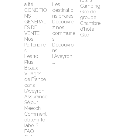
loisirs
alité
Les 
Camping
CONDITIO
destinatio
Gîte de 
NS 
ns phares
groupe
GÉNÉRAL
Découvre
Chambre 
ES DE 
z nos 
d'hôte
VENTE
commune
Gîte
Nos 
s
Partenaire
Découvro
s
ns 
Les 10 
l'Aveyron 
Plus 
...
Beaux 
Villages 
de France 
dans 
l'Aveyron
Assurance 
Séjour 
Meetch
Comment 
obtenir le 
label ?
FAQ