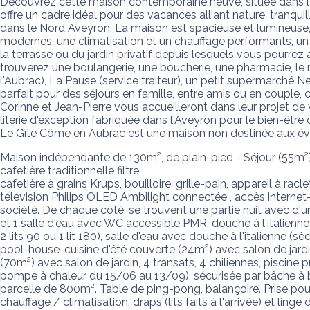
Découvrez cette maison contemporaine neuve, située dans la 
offre un cadre idéal pour des vacances alliant nature, tranquil
dans le Nord Aveyron. La maison est spacieuse et lumineuse, p
modernes, une climatisation et un chauffage performants, un 
la terrasse ou du jardin privatif depuis lesquels vous pourre
trouverez une boulangerie, une boucherie, une pharmacie, le r
l'Aubrac), La Pause (service traiteur), un petit supermarché N
parfait pour des séjours en famille, entre amis ou en couple, 
Corinne et Jean-Pierre vous accueilleront dans leur projet de
literie d'exception fabriquée dans l'Aveyron pour le bien-être d
Le Gîte Côme en Aubrac est une maison non destinée aux événe
Maison indépendante de 130m², de plain-pied - Séjour (55m²) ou
cafetière traditionnelle filtre,

cafetière à grains Krups, bouilloire, grille-pain, appareil à ra
télévision Philips OLED Ambilight connectée , accès internet-
société. De chaque côté, se trouvent une partie nuit avec d'u
et 1 salle d'eau avec WC accessible PMR, douche à l'italienne
2 lits 90 ou 1 lit 180), salle d'eau avec douche à l'italienne (
pool-house-cuisine d'été couverte (24m²) avec salon de jardin
(70m²) avec salon de jardin, 4 transats, 4 chiliennes, piscin
pompe à chaleur du 15/06 au 13/09), sécurisée par bâche à bar
parcelle de 800m². Table de ping-pong, balançoire. Prise pour
chauffage / climatisation, draps (lits faits à l'arrivée) et ling