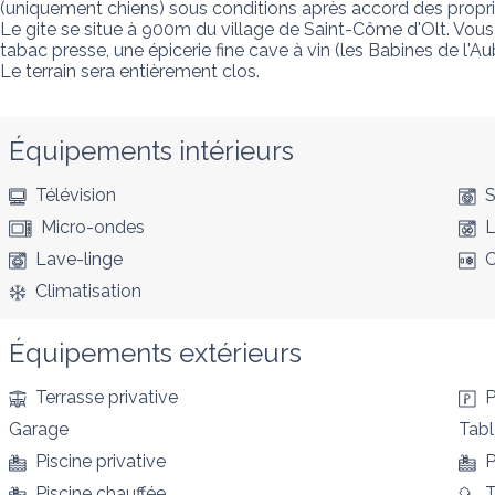
(uniquement chiens) sous conditions après accord des proprié
Le gite se situe à 900m du village de Saint-Côme d'Olt. Vous
tabac presse, une épicerie fine cave à vin (les Babines de l'
Le terrain sera entièrement clos.
Équipements intérieurs
Télévision
S
Micro-ondes
L
Lave-linge
C
Climatisation
Équipements extérieurs
Terrasse privative
P
Garage
Tabl
Piscine privative
P
Piscine chauffée
T