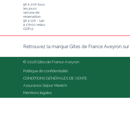
9h à 20h tous
les jours
service de
réservation
9h à 12h - 14h
à 17h00 relais
GDF12
Retrouvez la marque Gîtes de France Aveyron sur
© 2026 Gîtes de France Aveyron
Politique de confidentialité
CONDITIONS GÉNÉRALES DE VENTE
Assurance Séjour Meetch
Mentions légales