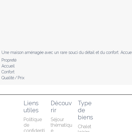
Une maison aménagée avec un rare souci du détail et du confort. Accueil
Propreté
Accueil
Confort
Qualité / Prix
Liens 
Découv
Type 
utiles
rir
de 
biens
Politique 
Séjour 
de 
thématiqu
Chalet 
confidenti
e