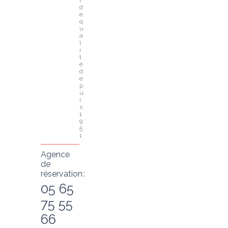
l 
d
e 
q
u
a
l
i
t
é 
d
e
p
u
i
s 
1
9
5
1
Agence
de
réservation :
05 65
75 55
66