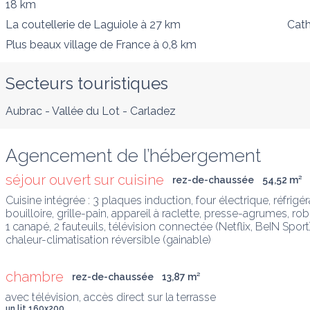
18 km
La coutellerie de Laguiole
à 27 km
Cath
Plus beaux village de France
à 0,8 km
Secteurs touristiques
Aubrac - Vallée du Lot - Carladez
Agencement de l’hébergement
séjour ouvert sur cuisine
rez-de-chaussée
54,52
 m
²
Cuisine intégrée : 3 plaques induction, four électrique, réfrigér
bouilloire, grille-pain, appareil à raclette, presse-agrumes, rob
1 canapé, 2 fauteuils, télévision connectée (Netflix, BeIN Spor
chaleur-climatisation réversible (gainable)
chambre
rez-de-chaussée
13,87
 m
²
avec télévision, accès direct sur la terrasse
un lit 160x200