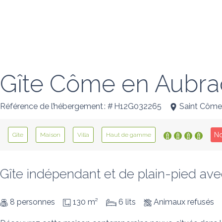
Gîte Côme en Aubra
Référence de l’hébergement : # H12G032265
Saint Côme
No
Gîte
Maison
Villa
Haut de gamme
Gîte indépendant et de plain-pied avec 
8 personnes
130 m²
6 lits
Animaux refusés