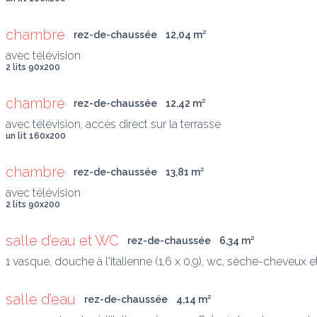
chambre
rez-de-chaussée
12,04
 m
²
avec télévision
2 lits 90x200
chambre
rez-de-chaussée
12,42
 m
²
avec télévision, accès direct sur la terrasse
un lit 160x200
chambre
rez-de-chaussée
13,81
 m
²
avec télévision
2 lits 90x200
salle d’eau et WC
rez-de-chaussée
6,34
 m
²
1 vasque, douche à l'italienne (1,6 x 0,9), wc, sèche-cheveux 
salle d’eau
rez-de-chaussée
4,14
 m
²