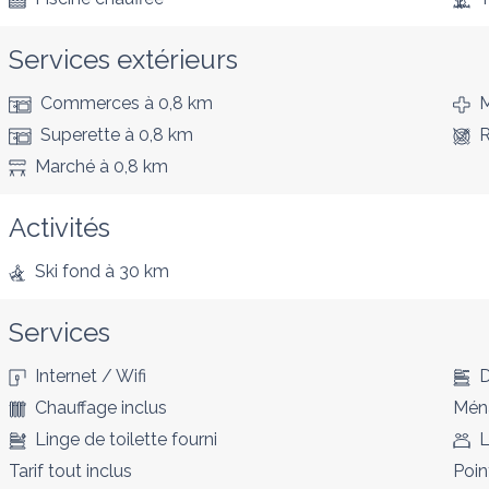
Services extérieurs
Commerces
à 0,8 km
M
Superette
à 0,8 km
R
Marché
à 0,8 km
Activités
Ski fond
à 30 km
Services
Internet / Wifi
D
Chauffage inclus
Ména
Linge de toilette fourni
L
Tarif tout inclus
Poin