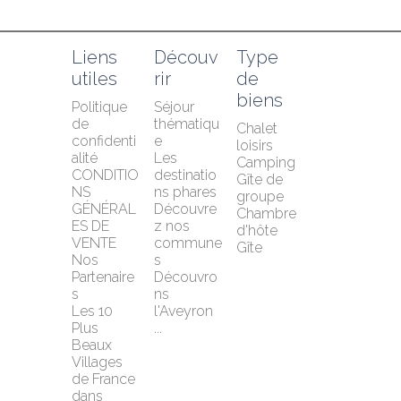
Liens 
Découv
Type 
utiles
rir
de 
biens
Politique 
Séjour 
de 
thématiqu
Chalet 
confidenti
e
loisirs
alité
Les 
Camping
CONDITIO
destinatio
Gîte de 
NS 
ns phares
groupe
GÉNÉRAL
Découvre
Chambre 
ES DE 
z nos 
d'hôte
VENTE
commune
Gîte
Nos 
s
Partenaire
Découvro
s
ns 
Les 10 
l'Aveyron 
Plus 
...
Beaux 
Villages 
de France 
dans 