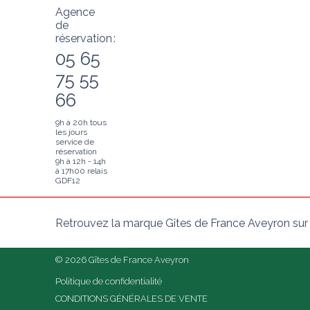
Agence
de
réservation :
05 65
75 55
66
9h à 20h tous
les jours
service de
réservation
9h à 12h - 14h
à 17h00 relais
GDF12
Retrouvez la marque Gîtes de France Aveyron sur
© 2026 Gîtes de France Aveyron
Politique de confidentialité
CONDITIONS GÉNÉRALES DE VENTE