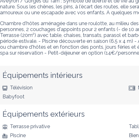
Aveyron / Gorges du Tarn : Symbole de liberté et de vie au gr
nature. Sous les chênes, les pins, à l'écart des routes, elle se
amoureux ou une escapade avec vos enfants. A quelques mètr
Chambre d'hôtes aménagée dans une roulotte, au milieu des boi
personnes, 2 couchages d'appoints pour 2 enfants (- de 10 ans
Terrasse (20m²) avec table, chaises, transats, parasol et barbe
période estivale. - Piscine découverte en saison (6.5 x 4 m) - 
ou chambre d'hôtes et en fonction des ponts, jours féries et
spa sur réservation - Petit-déjeuner en option (14€/personne
Équipements intérieurs
Télévision
Babyfoot
Équipements extérieurs
Terrasse privative
Tabl
Piscine
Bien