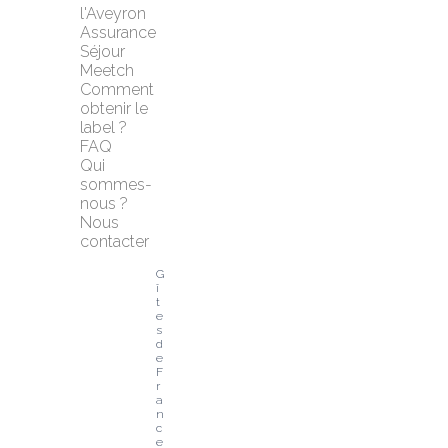
l'Aveyron
Assurance 
Séjour 
Meetch
Comment 
obtenir le 
label ?
FAQ
Qui 
sommes-
nous ?
Nous 
contacter
G
î
t
e
s 
d
e 
F
r
a
n
c
e 