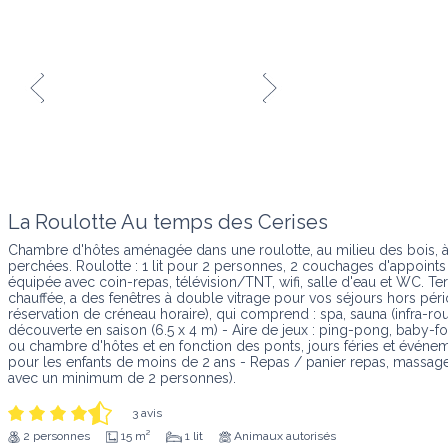
La Roulotte Au temps des Cerises
Chambre d'hôtes aménagée dans une roulotte, au milieu des bois, à 
perchées. Roulotte : 1 lit pour 2 personnes, 2 couchages d'appoints 
équipée avec coin-repas, télévision/TNT, wifi, salle d'eau et WC. Terr
chauffée, a des fenêtres à double vitrage pour vos séjours hors péri
réservation de créneau horaire), qui comprend : spa, sauna (infra-
découverte en saison (6.5 x 4 m) - Aire de jeux : ping-pong, baby-foot
ou chambre d'hôtes et en fonction des ponts, jours féries et événem
pour les enfants de moins de 2 ans - Repas / panier repas, massage
avec un minimum de 2 personnes).
3 avis
2 personnes
15 m²
1 lit
Animaux autorisés