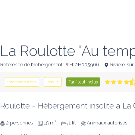
La Roulotte "Au temp
Référence de l’hébergement : # H12H005966
Rivière-sur
Tarif tout inclus
Chambre d’hôtes
Insolite
Roulotte - Hébergement insolite à La
2 personnes
15 m²
1 lit
Animaux autorisés