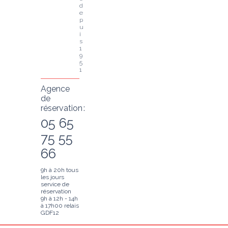
d
e
p
u
i
s 
1
9
5
1
Agence
de
réservation :
05 65
75 55
66
9h à 20h tous
les jours
service de
réservation
9h à 12h - 14h
à 17h00 relais
GDF12