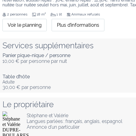
réservation, adulte/repas : 30€, enfant/repas : 12,50€. Tarifs enfant
nuitée (sur nuitée seule) hors mai, juin, juillet, août et septembre). T
2 personnes
18 m²
1 lit
Animaux refusés
Voir le planning
Plus d’informations
Services supplémentaires
Panier pique-nique / personne
10,00 €
par personne par nuit
Table d’hôte
Adulte
30,00 €
par personne
Le propriétaire
Stéphane et Valérie
Langues parlées :
français
, 
anglais
, 
espagnol
Annonce d’un particulier