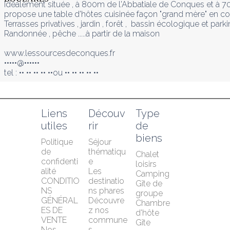
Idéalement située , à 800m de l'Abbatiale de Conques et à 70
propose une table d'hôtes cuisinée façon "grand mère" en coc
Terrasses privatives , jardin , forêt ,  bassin écologique et parkin
Randonnée , pêche .....à partir de la maison 

www.lessourcesdeconques.fr

•••••@••••••

tel : •• •• •• •• ••ou •• •• •• •• ••
Liens 
Découv
Type 
utiles
rir
de 
biens
Politique 
Séjour 
de 
thématiqu
Chalet 
confidenti
e
loisirs
alité
Les 
Camping
CONDITIO
destinatio
Gîte de 
NS 
ns phares
groupe
GÉNÉRAL
Découvre
Chambre 
ES DE 
z nos 
d'hôte
VENTE
commune
Gîte
Nos 
s