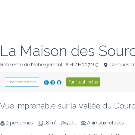
La Maison des Sour
Référence de l’hébergement : # H12H007263
Conques e
Tarif tout inclus
Chambre d’hôtes
Vue imprenable sur la Vallée du Dour
2 personnes
18 m²
1 lit
Animaux refusés