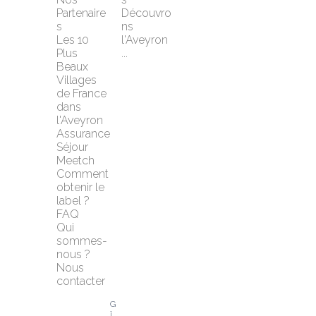
Partenaire
Découvro
s
ns 
Les 10 
l'Aveyron 
Plus 
...
Beaux 
Villages 
de France 
dans 
l'Aveyron
Assurance 
Séjour 
Meetch
Comment 
obtenir le 
label ?
FAQ
Qui 
sommes-
nous ?
Nous 
contacter
G
î