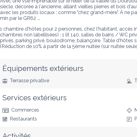
Avec une vue imprenable sur le relief de la Vallée du Dourd
siècle, décorée à l'ancienne, alliant vieilles pierres et bois d'
avec les produits locaux ; comme "chez grand-mère". A ne p
min par le GR62 ...
1 chambre d'hôtes pour 2 personnes, chez l'habitant, accès i
chambres non labellisées) : 1 lit 140, salles de bains / WC pri
privés, parking privé, boulodrome, balançoire. Table d'hôtes s
(Réduction de 10% à partir de la 5ème nuitée (sur nuitée seule)
Équipements extérieurs
Terrasse privative
T
Services extérieurs
Commerces
M
Restaurants
P
Activités