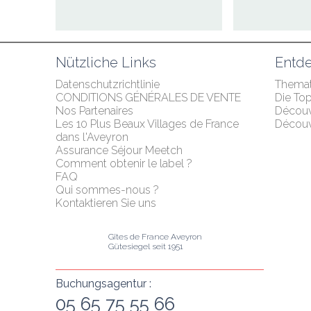
Nützliche Links
Entde
Datenschutzrichtlinie
Themat
CONDITIONS GÉNÉRALES DE VENTE
Die To
Nos Partenaires
Décou
Les 10 Plus Beaux Villages de France 
Découvr
dans l'Aveyron
Assurance Séjour Meetch
Comment obtenir le label ?
FAQ
Qui sommes-nous ?
Kontaktieren Sie uns
Gîtes de France Aveyron
Gütesiegel seit 1951
Buchungsagentur :
05 65 75 55 66