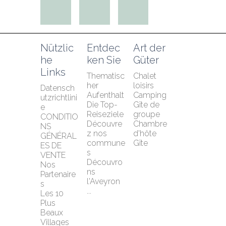
Nützlic
Entdec
Art der 
he 
ken Sie
Güter
Links
Thematisc
Chalet 
her 
loisirs
Datensch
Aufenthalt
Camping
utzrichtlini
Die Top-
Gîte de 
e
Reiseziele
groupe
CONDITIO
Découvre
Chambre 
NS 
z nos 
d'hôte
GÉNÉRAL
commune
Gîte
ES DE 
s
VENTE
Découvro
Nos 
ns 
Partenaire
l'Aveyron 
s
...
Les 10 
Plus 
Beaux 
Villages 