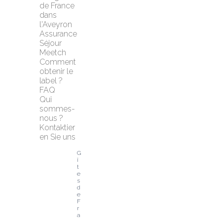
de France 
dans 
l'Aveyron
Assurance 
Séjour 
Meetch
Comment 
obtenir le 
label ?
FAQ
Qui 
sommes-
nous ?
Kontaktier
en Sie uns
G
î
t
e
s 
d
e 
F
r
a