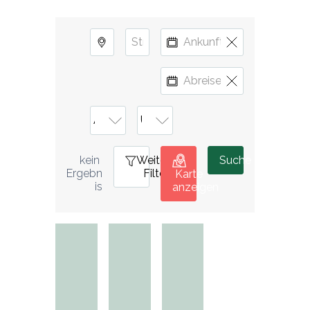
Weitere
0
Suche
kein 
Filter
Ergebn
Karte
is
anzeigen