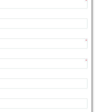
*
*
*