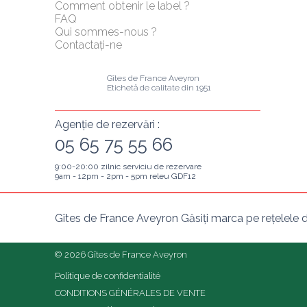
Comment obtenir le label ?
FAQ
Qui sommes-nous ?
Contactați-ne
Gîtes de France Aveyron
Etichetă de calitate din 1951
Agenție de rezervări :
05 65 75 55 66
9:00-20:00 zilnic serviciu de rezervare
9am - 12pm - 2pm - 5pm releu GDF12
Gîtes de France Aveyron Găsiți marca pe rețelele d
© 2026 Gîtes de France Aveyron
Politique de confidentialité
CONDITIONS GÉNÉRALES DE VENTE