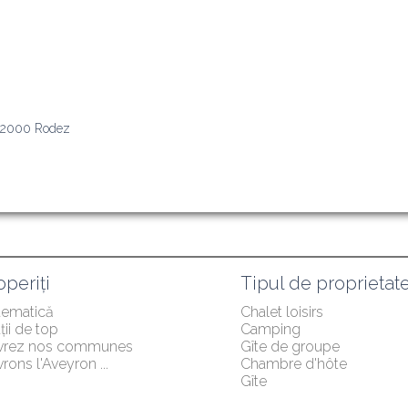
 12000 Rodez
periți
Tipul de proprietat
tematică
Chalet loisirs
ții de top
Camping
vrez nos communes
Gîte de groupe
ons l'Aveyron ...
Chambre d'hôte
Gîte