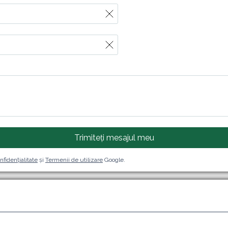
Trimiteți mesajul meu
nfidențialitate
și
Termenii de utilizare
Google.