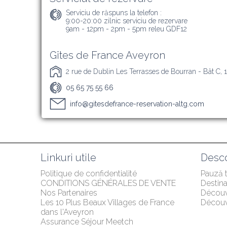
Serviciu de răspuns la telefon :
9:00-20:00 zilnic serviciu de rezervare

9am - 12pm - 2pm - 5pm releu GDF12
Gîtes de France Aveyron
2 rue de Dublin Les Terrasses de Bourran - Bât C,
05 65 75 55 66
info@gitesdefrance-reservation-altg.com
Linkuri utile
Desco
Politique de confidentialité
Pauză 
CONDITIONS GÉNÉRALES DE VENTE
Destina
Nos Partenaires
Décou
Les 10 Plus Beaux Villages de France 
Découvr
dans l'Aveyron
Assurance Séjour Meetch