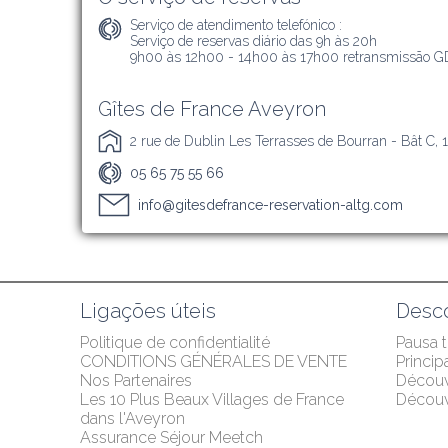
Serviço de atendimento telefónico :
Serviço de reservas diário das 9h às 20h

9h00 às 12h00 - 14h00 às 17h00 retransmissão G
Gîtes de France Aveyron
2 rue de Dublin Les Terrasses de Bourran - Bât C,
05 65 75 55 66
info@gitesdefrance-reservation-altg.com
Ligações úteis
Desco
Politique de confidentialité
Pausa 
CONDITIONS GÉNÉRALES DE VENTE
Princip
Nos Partenaires
Décou
Les 10 Plus Beaux Villages de France 
Découvr
dans l'Aveyron
Assurance Séjour Meetch