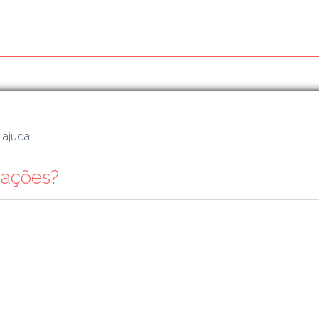
 ajuda
mações?