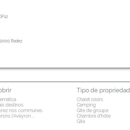
DF12
 12000 Rodez
brir
Tipo de proprieda
temática
Chalet loisirs
ais destinos
Camping
vrez nos communes
Gîte de groupe
ons l'Aveyron ...
Chambre d'hôte
Gîte