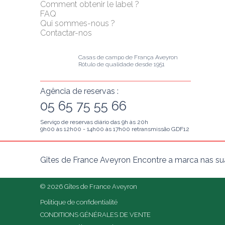
Comment obtenir le label ?
FAQ
Qui sommes-nous ?
Contactar-nos
Casas de campo de França Aveyron
Rótulo de qualidade desde 1951
Agência de reservas :
05 65 75 55 66
Serviço de reservas diário das 9h às 20h
9h00 às 12h00 - 14h00 às 17h00 retransmissão GDF12
Gîtes de France Aveyron Encontre a marca nas sua
© 2026 Gîtes de France Aveyron
Politique de confidentialité
CONDITIONS GÉNÉRALES DE VENTE