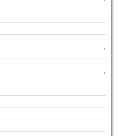
*
*
*