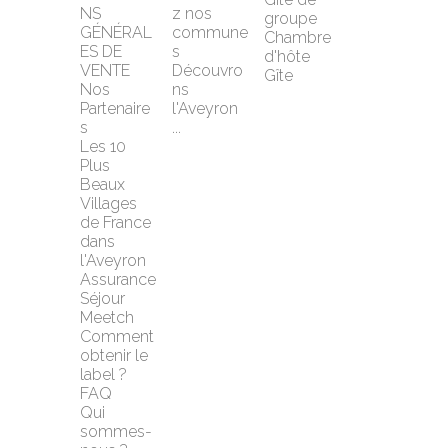
NS 
z nos 
groupe
GÉNÉRAL
commune
Chambre 
ES DE 
s
d'hôte
VENTE
Découvro
Gîte
Nos 
ns 
Partenaire
l'Aveyron 
s
...
Les 10 
Plus 
Beaux 
Villages 
de France 
dans 
l'Aveyron
Assurance 
Séjour 
Meetch
Comment 
obtenir le 
label ?
FAQ
Qui 
sommes-