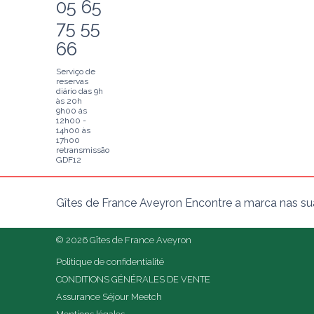
05 65
75 55
66
Serviço de
reservas
diário das 9h
às 20h
9h00 às
12h00 -
14h00 às
17h00
retransmissão
GDF12
Gîtes de France Aveyron Encontre a marca nas sua
© 2026 Gîtes de France Aveyron
Politique de confidentialité
CONDITIONS GÉNÉRALES DE VENTE
Assurance Séjour Meetch