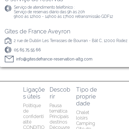
Serviço de atendimento telefónico :
Serviço de reservas diário das 9h às 20h

9h00 às 12h00 - 14h00 às 17h00 retransmissão GDF12
Gîtes de France Aveyron
2 rue de Dublin Les Terrasses de Bourran - Bât C, 12000 Rodez
05 65 75 55 66
info@gitesdefrance-reservation-altg.com
Ligaçõe
Descob
Tipo de 
s úteis
rir
proprie
dade
Politique 
Pausa 
de 
temática
Chalet 
confidenti
Principais 
loisirs
alité
destinos
Camping
CONDITIO
Découvre
Gîte de 