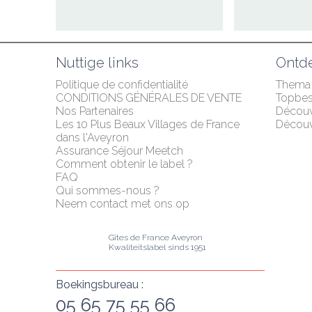
Nuttige links
Ontd
Politique de confidentialité
Thema
CONDITIONS GÉNÉRALES DE VENTE
Topbe
Nos Partenaires
Décou
Les 10 Plus Beaux Villages de France 
Découvr
dans l'Aveyron
Assurance Séjour Meetch
Comment obtenir le label ?
FAQ
Qui sommes-nous ?
Neem contact met ons op
Gîtes de France Aveyron
Kwaliteitslabel sinds 1951
Boekingsbureau :
05 65 75 55 66