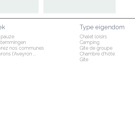
ek
Type eigendom
 pauze
Chalet loisirs
stemmingen
Camping
vrez nos communes
Gîte de groupe
ons l'Aveyron ...
Chambre d'hôte
Gîte