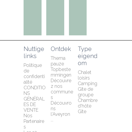
Nuttige 
Ontdek
Type 
links
eigend
Thema 
om
pauze
Politique 
Topbeste
de 
Chalet 
mmingen
confidenti
loisirs
Découvre
alité
Camping
z nos 
CONDITIO
Gîte de 
commune
NS 
groupe
s
GÉNÉRAL
Chambre 
Découvro
ES DE 
d'hôte
ns 
VENTE
Gîte
l'Aveyron 
Nos 
...
Partenaire
s