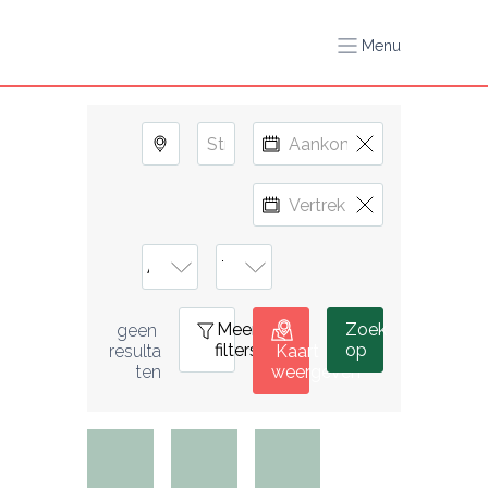
Menu
Meer
0
Zoek
geen 
filters
op
resulta
Kaart
ten
weergeven