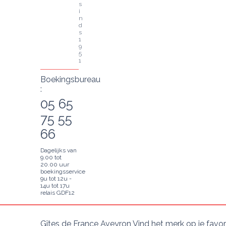
s
i
n
d
s 
1
9
5
1
Boekingsbureau
:
05 65
75 55
66
Dagelijks van
9.00 tot
20.00 uur
boekingsservice
9u tot 12u -
14u tot 17u
relais GDF12
Gîtes de France Aveyron Vind het merk op je favo