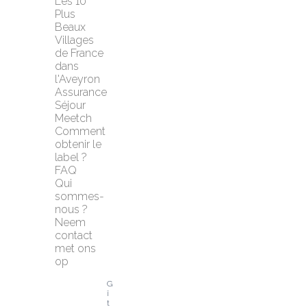
Les 10 
Plus 
Beaux 
Villages 
de France 
dans 
l'Aveyron
Assurance 
Séjour 
Meetch
Comment 
obtenir le 
label ?
FAQ
Qui 
sommes-
nous ?
Neem 
contact 
met ons 
op
G
î
t