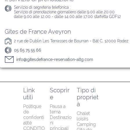
Servizio di segreteria telefonica :
Servizio di prenotazione giornaliero dalle 9.00 alle 20.00

dalle 9.00 alle 12.00 - dalle 14.00 alle 17.00 staffetta GDF12
Gîtes de France Aveyron
2 rue de Dublin Les Terrasses de Bourran - Bât C, 12000 Rodez
05 65 75 55 66
info@gitesdefrance-reservation-altg.com
Link 
Scoprir
Tipo di 
utili
e
propriet
à
Politique 
Pausa a 
de 
tema
Chalet 
confidenti
Destinazio
loisirs
alité
ni 
Camping
CONDITIO
principali
Gîte de 