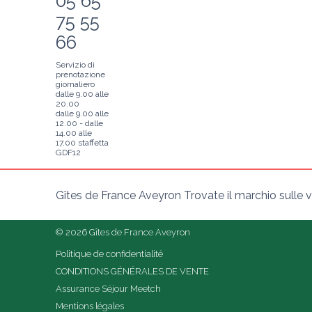
05 65
75 55
66
Servizio di
prenotazione
giornaliero
dalle 9.00 alle
20.00
dalle 9.00 alle
12.00 - dalle
14.00 alle
17.00 staffetta
GDF12
Gîtes de France Aveyron Trovate il marchio sulle vo
© 2026 Gîtes de France Aveyron
Politique de confidentialité
CONDITIONS GÉNÉRALES DE VENTE
Assurance Séjour Meetch
Mentions légales