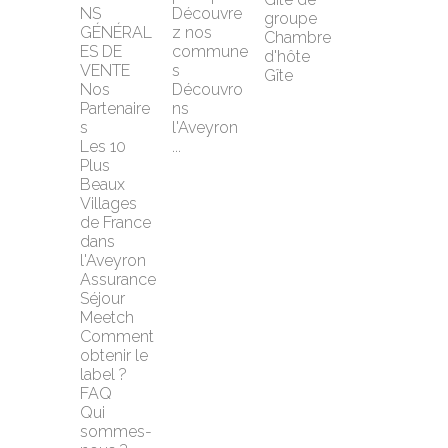
NS 
Découvre
groupe
GÉNÉRAL
z nos 
Chambre 
ES DE 
commune
d'hôte
VENTE
s
Gîte
Nos 
Découvro
Partenaire
ns 
s
l'Aveyron 
Les 10 
...
Plus 
Beaux 
Villages 
de France 
dans 
l'Aveyron
Assurance 
Séjour 
Meetch
Comment 
obtenir le 
label ?
FAQ
Qui 
sommes-