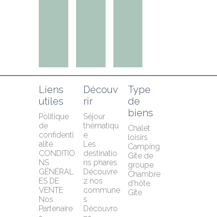
Liens 
Découv
Type 
utiles
rir
de 
biens
Politique 
Séjour 
de 
thématiqu
Chalet 
confidenti
e
loisirs
alité
Les 
Camping
CONDITIO
destinatio
Gîte de 
NS 
ns phares
groupe
GÉNÉRAL
Découvre
Chambre 
ES DE 
z nos 
d'hôte
VENTE
commune
Gîte
Nos 
s
Partenaire
Découvro