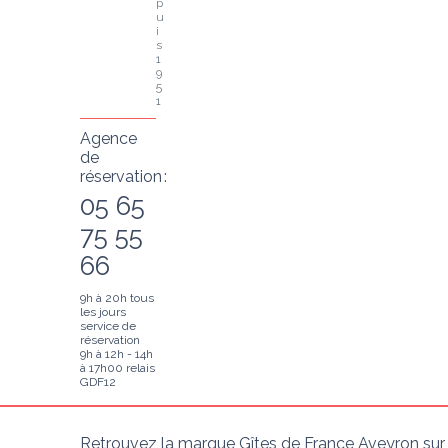
p
u
i
s 
1
9
5
1
Agence
de
réservation :
05 65
75 55
66
9h à 20h tous
les jours
service de
réservation
9h à 12h - 14h
à 17h00 relais
GDF12
Retrouvez la marque Gîtes de France Aveyron sur