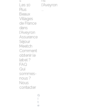
s
ns 
Les 10 
l'Aveyron 
Plus 
...
Beaux 
Villages 
de France 
dans 
l'Aveyron
Assurance 
Séjour 
Meetch
Comment 
obtenir le 
label ?
FAQ
Qui 
sommes-
nous ?
Nous 
contacter
G
î
t
e