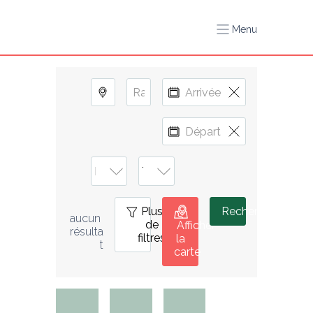
Menu
Plus
0
Rechercher
aucun 
de
Afficher
résulta
filtres
la
t
carte