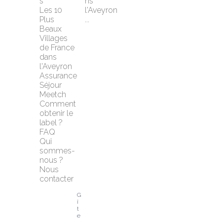
s
ns 
Les 10 
l'Aveyron 
Plus 
...
Beaux 
Villages 
de France 
dans 
l'Aveyron
Assurance 
Séjour 
Meetch
Comment 
obtenir le 
label ?
FAQ
Qui 
sommes-
nous ?
Nous 
contacter
G
î
t
e