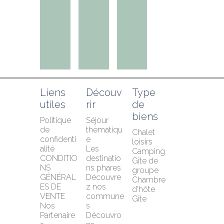
Liens 
Découv
Type 
utiles
rir
de 
biens
Politique 
Séjour 
de 
thématiqu
Chalet 
confidenti
e
loisirs
alité
Les 
Camping
CONDITIO
destinatio
Gîte de 
NS 
ns phares
groupe
GÉNÉRAL
Découvre
Chambre 
ES DE 
z nos 
d'hôte
VENTE
commune
Gîte
Nos 
s
Partenaire
Découvro