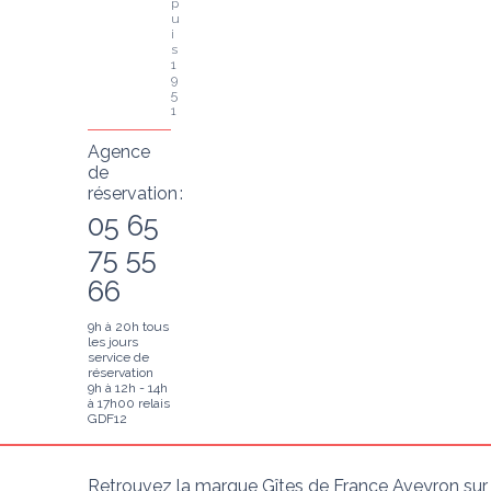
p
u
i
s 
1
9
5
1
Agence
de
réservation :
05 65
75 55
66
9h à 20h tous
les jours
service de
réservation
9h à 12h - 14h
à 17h00 relais
GDF12
Retrouvez la marque Gîtes de France Aveyron sur