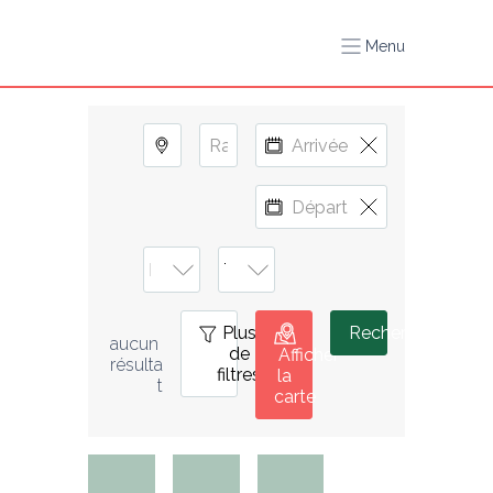
Menu
Plus
0
Rechercher
aucun 
de
Afficher
résulta
filtres
la
t
carte