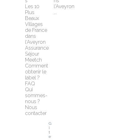
s
ns 
Les 10 
l'Aveyron 
Plus 
...
Beaux 
Villages 
de France 
dans 
l'Aveyron
Assurance 
Séjour 
Meetch
Comment 
obtenir le 
label ?
FAQ
Qui 
sommes-
nous ?
Nous 
contacter
G
î
t
e