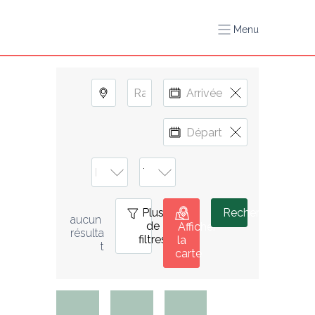
Menu
Plus
0
Rechercher
aucun 
de
Afficher
résulta
filtres
la
t
carte