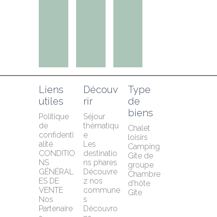
Liens 
Découv
Type 
utiles
rir
de 
biens
Politique 
Séjour 
de 
thématiqu
Chalet 
confidenti
e
loisirs
alité
Les 
Camping
CONDITIO
destinatio
Gîte de 
NS 
ns phares
groupe
GÉNÉRAL
Découvre
Chambre 
ES DE 
z nos 
d'hôte
VENTE
commune
Gîte
Nos 
s
Partenaire
Découvro