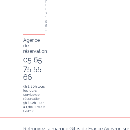
p
u
i
s 
1
9
5
1
Agence
de
réservation :
05 65
75 55
66
9h à 20h tous
les jours
service de
réservation
9h à 12h - 14h
à 17h00 relais
GDF12
Retrouvez la marque Gîtes de France Aveyron sur