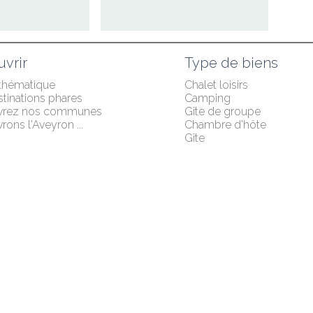
vrir
Type de biens
 thématique
Chalet loisirs
tinations phares
Camping
vrez nos communes
Gîte de groupe
ons l'Aveyron ...
Chambre d'hôte
Gîte