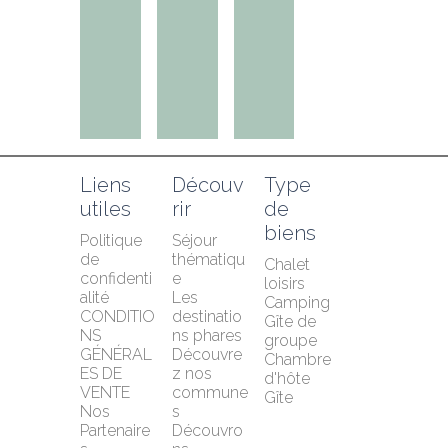
Liens 
Découv
Type 
utiles
rir
de 
biens
Politique 
Séjour 
de 
thématiqu
Chalet 
confidenti
e
loisirs
alité
Les 
Camping
CONDITIO
destinatio
Gîte de 
NS 
ns phares
groupe
GÉNÉRAL
Découvre
Chambre 
ES DE 
z nos 
d'hôte
VENTE
commune
Gîte
Nos 
s
Partenaire
Découvro