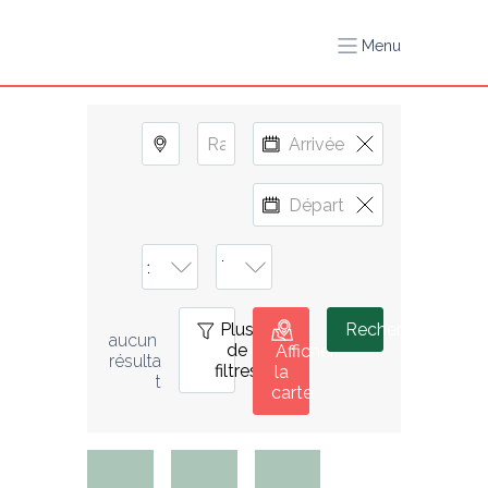
Menu
Plus
0
Rechercher
aucun 
de
Afficher
résulta
filtres
la
t
carte