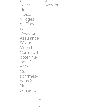
s
ns 
Les 10 
l'Aveyron 
Plus 
...
Beaux 
Villages 
de France 
dans 
l'Aveyron
Assurance 
Séjour 
Meetch
Comment 
obtenir le 
label ?
FAQ
Qui 
sommes-
nous ?
Nous 
contacter
G
î
t
e