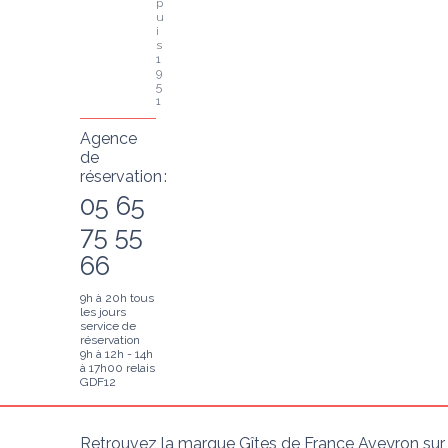
p
u
i
s 
1
9
5
1
Agence
de
réservation :
05 65
75 55
66
9h à 20h tous
les jours
service de
réservation
9h à 12h - 14h
à 17h00 relais
GDF12
Retrouvez la marque Gîtes de France Aveyron sur