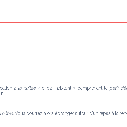
ocation
 à la nuitée
 « chez l'habitant » comprenant le 
petit-dé
r. 
d'hôtes
. Vous pourrez alors échanger autour d'un repas à la renc