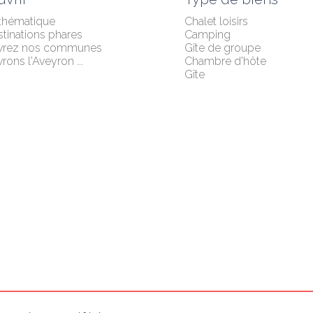
 thématique
Chalet loisirs
tinations phares
Camping
vrez nos communes
Gîte de groupe
ons l'Aveyron ...
Chambre d'hôte
Gîte