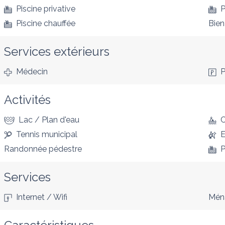
Piscine privative
P
Piscine chauffée
Bien
Services extérieurs
Médecin
P
Activités
Lac / Plan d'eau
Tennis municipal
E
Randonnée pédestre
P
Services
Internet / Wifi
Ména