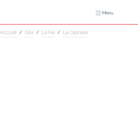
Menu
Accueil
/
Gîte
/
Le Fel
/
La Cabrièra