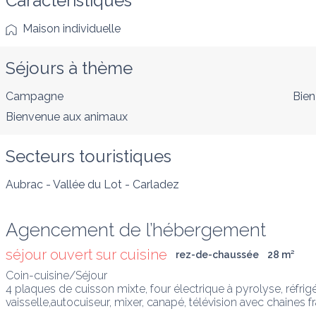
Caractéristiques
Maison individuelle
Séjours à thème
Campagne
Bien
Bienvenue aux animaux
Secteurs touristiques
Aubrac - Vallée du Lot - Carladez
Agencement de l’hébergement
séjour ouvert sur cuisine
rez-de-chaussée
28
 m
²
Coin-cuisine/Séjour

4 plaques de cuisson mixte, four électrique à pyrolyse, réfrigér
vaisselle,autocuiseur, mixer, canapé, télévision avec chaines f