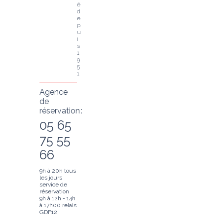
é 
d
e
p
u
i
s 
1
9
5
1
Agence
de
réservation :
05 65
75 55
66
9h à 20h tous
les jours
service de
réservation
9h à 12h - 14h
à 17h00 relais
GDF12