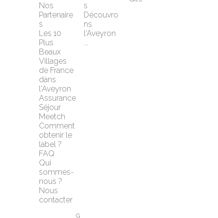
Nos 
s
Partenaire
Découvro
s
ns 
Les 10 
l'Aveyron 
Plus 
...
Beaux 
Villages 
de France 
dans 
l'Aveyron
Assurance 
Séjour 
Meetch
Comment 
obtenir le 
label ?
FAQ
Qui 
sommes-
nous ?
Nous 
contacter
G