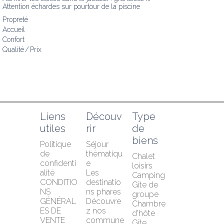
Attention échardes sur pourtour de la piscine
Propreté
Accueil
Confort
Qualité / Prix
Liens 
Découv
Type 
utiles
rir
de 
biens
Politique 
Séjour 
de 
thématiqu
Chalet 
confidenti
e
loisirs
alité
Les 
Camping
CONDITIO
destinatio
Gîte de 
NS 
ns phares
groupe
GÉNÉRAL
Découvre
Chambre 
ES DE 
z nos 
d'hôte
VENTE
commune
Gîte