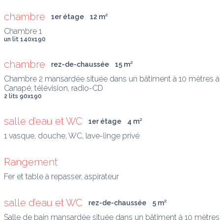
chambre
1er étage
12
 m
²
un lit 140x190
chambre
rez-de-chaussée
15
 m
²
Chambre 2 mansardée située dans un bâtiment à 10 mètres à 
Canapé, télévision, radio-CD
2 lits 90x190
salle d’eau et WC
1er étage
4
 m
²
1 vasque, douche, WC, lave-linge privé
Rangement
Fer et table à repasser, aspirateur
salle d’eau et WC
rez-de-chaussée
5
 m
²
Salle de bain mansardée située dans un bâtiment à 10 mètres 