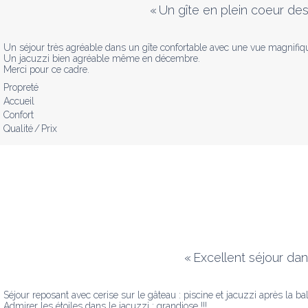
«
Un gîte en plein coeur de
Un séjour très agréable dans un gîte confortable avec une vue magnifique
Un jacuzzi bien agréable même en décembre.

Merci pour ce cadre.
Propreté
Accueil
Confort
Qualité / Prix
«
Excellent séjour da
Séjour reposant avec cerise sur le gâteau : piscine et jacuzzi après la bal
Admirer les étoiles dans le jacuzzi : grandiose !!!
