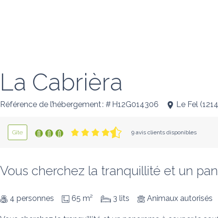
La Cabrièra
Référence de l’hébergement : # H12G014306
Le Fel
(
121
Gîte
9 avis clients disponibles
Vous cherchez la tranquillité et un pa
4 personnes
65 m²
3 lits
Animaux autorisés