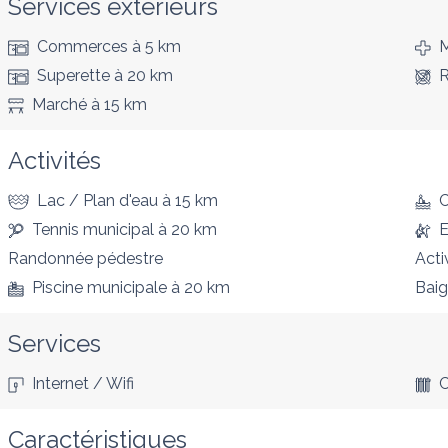
Services extérieurs
Commerces
à 5 km
M
Superette
à 20 km
R
Marché
à 15 km
Activités
Lac / Plan d'eau
à 15 km
Tennis municipal
à 20 km
E
Randonnée pédestre
Acti
Piscine municipale
à 20 km
Bai
Services
Internet / Wifi
C
Caractéristiques