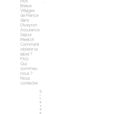
Plus 
...
Beaux 
Villages 
de France 
dans 
l'Aveyron
Assurance 
Séjour 
Meetch
Comment 
obtenir le 
label ?
FAQ
Qui 
sommes-
nous ?
Nous 
contacter
G
î
t
e
s 
d
e 