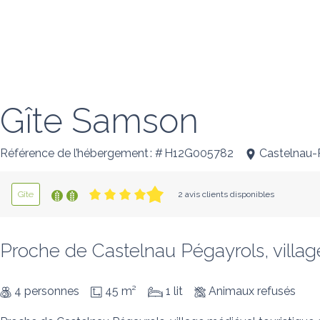
Gîte Samson
Référence de l’hébergement : # H12G005782
Castelnau-
Gîte
2 avis clients disponibles
Proche de Castelnau Pégayrols, village
4 personnes
45 m²
1 lit
Animaux refusés