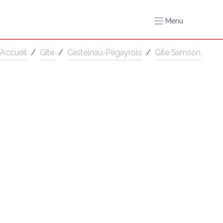
Menu
Accueil
/
Gîte
/
Castelnau-Pégayrols
/
Gîte Samson