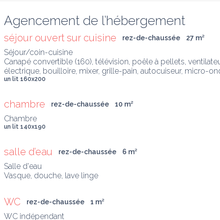
Agencement de l’hébergement
séjour ouvert sur cuisine
rez-de-chaussée
27
 m
²
Séjour/coin-cuisine

Canapé convertible (160), télévision, poêle à pellets, ventilateu
électrique, bouilloire, mixer, grille-pain, autocuiseur, micro-o
un lit 160x200
chambre
rez-de-chaussée
10
 m
²
un lit 140x190
salle d’eau
rez-de-chaussée
6
 m
²
Salle d'eau

Vasque, douche, lave linge
WC
rez-de-chaussée
1
 m
²