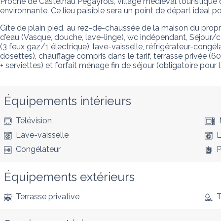
Proche de Castelnau Pégayrols, village médiéval touristique 
environnante. Ce lieu paisible sera un point de départ idéal po
Gîte de plain pied, au rez-de-chaussée de la maison du propri
d'eau (Vasque, douche, lave-linge), wc indépendant, Séjour/coi
(3 feux gaz/1 électrique), lave-vaisselle, réfrigérateur-congélat
dosettes), chauffage compris dans le tarif, terrasse privée (6
+ serviettes) et forfait ménage fin de séjour (obligatoire pour 
Équipements intérieurs
Télévision
Lave-vaisselle
L
Congélateur
P
Équipements extérieurs
Terrasse privative
T