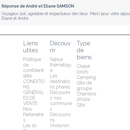
Réponse de André et Eliane SAMSON
Voyageur poli, agréable et respectueux des lieux. Merci pour votre séjour
Eliane et André
Liens 
Découv
Type 
utiles
rir
de 
biens
Politique 
Séjour 
de 
thématiqu
Chalet 
confidenti
e
loisirs
alité
Les 
Camping
CONDITIO
destinatio
Gîte de 
NS 
ns phares
groupe
GÉNÉRAL
Découvre
Chambre 
ES DE 
z nos 
d'hôte
VENTE
commune
Gîte
Nos 
s
Partenaire
Découvro
s
ns 
Les 10 
l'Aveyron 