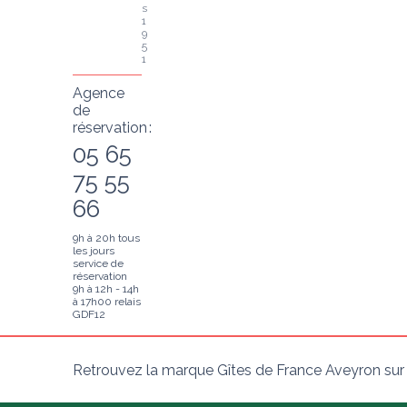
s 
1
9
5
1
Agence
de
réservation :
05 65
75 55
66
9h à 20h tous
les jours
service de
réservation
9h à 12h - 14h
à 17h00 relais
GDF12
Retrouvez la marque Gîtes de France Aveyron sur