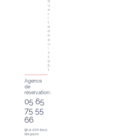
q
u
a
l
i
t
é 
d
e
p
u
i
s 
1
9
5
1
Agence
de
réservation :
05 65
75 55
66
9h à 20h tous
les jours