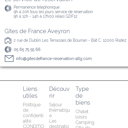
Permanence téléphonique :
9h à 20h tous les jours service de réservation 

9h à 12h - 14h à 17h00 relais GDF12
Gîtes de France Aveyron
2 rue de Dublin Les Terrasses de Bourran - Bât C, 12000 Rodez
05 65 75 55 66
info@gitesdefrance-reservation-altg.com
Liens 
Découv
Type 
utiles
rir
de 
biens
Politique 
Séjour 
de 
thématiqu
Chalet 
confidenti
e
loisirs
alité
Les 
Camping
CONDITIO
destinatio
Gîte de 