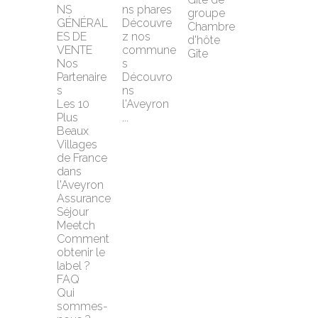
NS 
ns phares
groupe
GÉNÉRAL
Découvre
Chambre 
ES DE 
z nos 
d'hôte
VENTE
commune
Gîte
Nos 
s
Partenaire
Découvro
s
ns 
Les 10 
l'Aveyron 
Plus 
...
Beaux 
Villages 
de France 
dans 
l'Aveyron
Assurance 
Séjour 
Meetch
Comment 
obtenir le 
label ?
FAQ
Qui 
sommes-