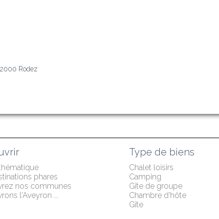
 12000 Rodez
vrir
Type de biens
 thématique
Chalet loisirs
tinations phares
Camping
vrez nos communes
Gîte de groupe
ons l'Aveyron ...
Chambre d'hôte
Gîte