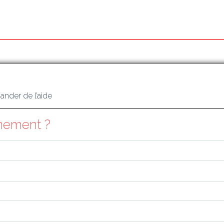
nder de l’aide
gnement ?