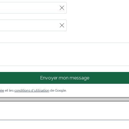
Envoyer mon message
vée
et les
conditions d'utilisation
de Google.
j