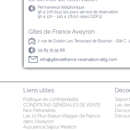
Permanence téléphonique :
9h à 20h tous les jours service de réservation 

9h à 12h - 14h à 17h00 relais GDF12
Gîtes de France Aveyron
2 rue de Dublin Les Terrasses de Bourran - Bât C,
05 65 75 55 66
info@gitesdefrance-reservation-altg.com
Liens utiles
Décou
Politique de confidentialité
Séjour
CONDITIONS GÉNÉRALES DE VENTE
Les des
Nos Partenaires
Décou
Les 10 Plus Beaux Villages de France 
Découvr
dans l'Aveyron
Assurance Séjour Meetch