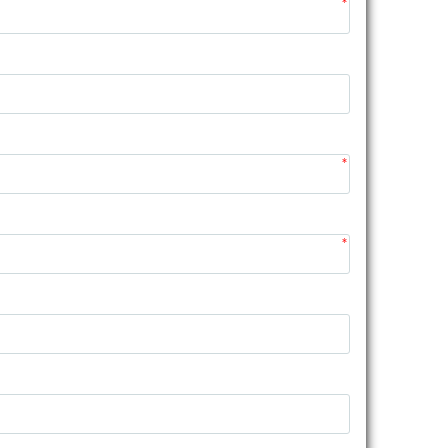
*
*
*