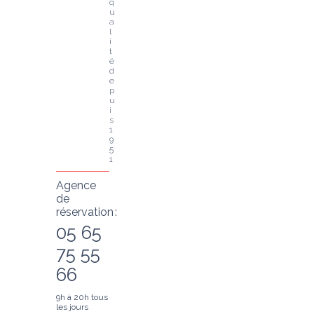
q
u
a
l
i
t
é 
d
e
p
u
i
s 
1
9
5
1
Agence
de
réservation :
05 65
75 55
66
9h à 20h tous
les jours