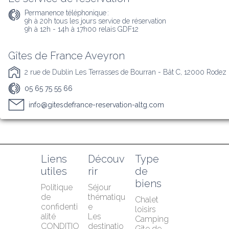
Permanence téléphonique :
9h à 20h tous les jours service de réservation 

9h à 12h - 14h à 17h00 relais GDF12
Gîtes de France Aveyron
2 rue de Dublin Les Terrasses de Bourran - Bât C, 12000 Rodez
05 65 75 55 66
info@gitesdefrance-reservation-altg.com
Liens 
Découv
Type 
utiles
rir
de 
biens
Politique 
Séjour 
de 
thématiqu
Chalet 
confidenti
e
loisirs
alité
Les 
Camping
CONDITIO
destinatio
Gîte de 